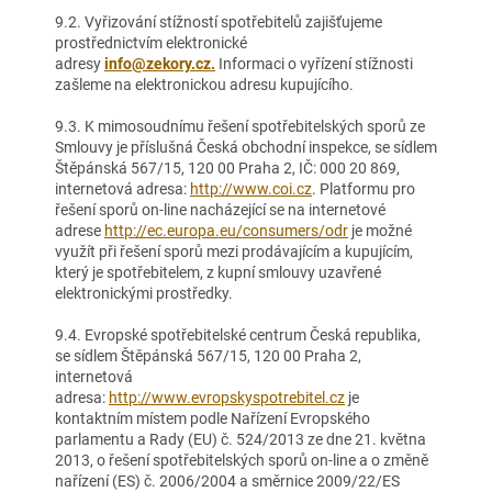
9.2. Vyřizování stížností spotřebitelů zajišťujeme
prostřednictvím elektronické
adresy
info@zekory.cz.
Informaci o vyřízení stížnosti
zašleme na elektronickou adresu kupujícího.
9.3. K mimosoudnímu řešení spotřebitelských sporů ze
Smlouvy je příslušná Česká obchodní inspekce, se sídlem
Štěpánská 567/15, 120 00 Praha 2, IČ: 000 20 869,
internetová adresa:
http://www.coi.cz
. Platformu pro
řešení sporů on-line nacházející se na internetové
adrese
http://ec.europa.eu/consumers/odr
je možné
využít při řešení sporů mezi prodávajícím a kupujícím,
který je spotřebitelem, z kupní smlouvy uzavřené
elektronickými prostředky.
9.4. Evropské spotřebitelské centrum Česká republika,
se sídlem Štěpánská 567/15, 120 00 Praha 2,
internetová
adresa:
http://www.evropskyspotrebitel.cz
je
kontaktním místem podle Nařízení Evropského
parlamentu a Rady (EU) č. 524/2013 ze dne 21. května
2013, o řešení spotřebitelských sporů on-line a o změně
nařízení (ES) č. 2006/2004 a směrnice 2009/22/ES