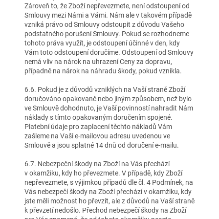
Zároveň to, že Zboží nepřevezmete, není odstoupení od
Smlouvy mezi Námi a Vámi. Nám ale v takovém případě
vzniká právo od Smlouvy odstoupit z důvodu Vašeho
podstatného porušení Smlouvy. Pokud se rozhodneme
tohoto práva využít, je odstoupení účinné v den, kdy
Vám toto odstoupení doručíme. Odstoupení od Smlouvy
nemá vliv na nárok na uhrazení Ceny za dopravu,
případně na nárok na náhradu škody, pokud vznikla.
6.6. Pokud je z důvodů vzniklých na Vaší straně Zboží
doručováno opakovaně nebo jiným způsobem, než bylo
ve Smlouvě dohodnuto, je Vaší povinností nahradit Nám
náklady s tímto opakovaným doručením spojené.
Platební údaje pro zaplacení těchto nákladů Vám
zašleme na Vaši e-mailovou adresu uvedenou ve
Smlouvě a jsou splatné 14 dnů od doručení e-mailu.
6.7. Nebezpeční škody na Zboží na Vás přechází
v okamžiku, kdy ho převezmete. V případě, kdy Zboží
nepřevezmete, s výjimkou případů dle čl. 4 Podmínek, na
Vás nebezpečí škody na Zboží přechází v okamžiku, kdy
jste měli možnost ho převzít, ale z důvodů na Vaší straně
k převzetí nedošlo. Přechod nebezpečí škody na Zboží