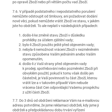
po opravě Zboží nebo při větším počtu vad Zboží.
7.6. V případě podstatného i nepodstatného porušení
nemůžete odstoupit od Smlouvy, ani požadovat dodání
nové věci, pokud nemůžete vrátit Zboží ve stavu, v jakém
jste ho obdrželi. To ale neplatí v následujících případech:
došlo-li ke změně stavu Zboží v důsledku
prohlídky za účelem zjištění vady;
bylo-li Zboží použito ještě před objevením vady;
nebyla-li nemožnost vrácení Zboží v nezměněném
stavu způsobena Vaším jednáním anebo Vaším
opomenutím,
došlo-li z Vaší strany před objevením vady
k prodeji, spotřebování nebo pozměnění Zboží při
obvyklém použití; pokud k tomu však došlo jen
částečně, je Vaší povinností tu část Zboží, kterou
vrátit lze a v takovém případě Vám nebude
vrácena část Cen odpovídající Vašemu prospěchu
z užití části Zboží.
7.7. Do 3 dnů od obdržení reklamace Vám na e-mailovou
adresu potvrdíme, že jsme reklamaci obdrželi, kdy jsme ji
obdrželi a předpokládanou dobu trvání vyřízení