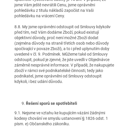
jsme Vám ještě nevrátili Cenu, jsme oprávněni
pohledávku z titulu nákladů započíst na Vaši
pohledávku na vrácení Ceny.
8.8. My jsme oprávněni odstoupit od Smlouvy kdykoliv
před tím, než Vám dodáme Zboží, pokud existují
objektivní důvody, proč není možné Zboží dodat
(zejména důvody na straně třetích osob nebo důvody
spočívající v povaze Zboží), a to i před uplynutím doby
uvedené v čl. 9. Podmínek. Můžeme také od Smlouvy
odstoupit, pokud je zjevné, že jste uvedli v Objednávce
záměrně nesprávné informace. V případě, že nakupujete
zboží v rámci své podnikatelské činnosti, tedy jako
podnikatel, jsme oprávněni od Smlouvy odstoupit
kdykoli, i bez udání důvodu.
Řešení sporů se spotřebiteli
9.1. Nejsme ve vztahu ke kupujícím vázáni žádnými
kodexy chování ve smyslu ustanovení § 1826 odst. 1
písm. e) Občanského zákoníku.