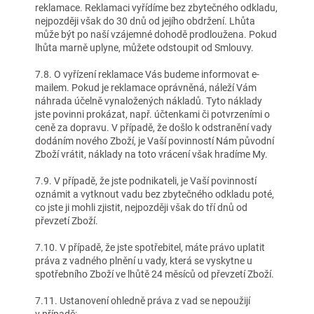
reklamace. Reklamaci vyřídíme bez zbytečného odkladu,
nejpozději však do 30 dnů od jejího obdržení. Lhůta
může být po naší vzájemné dohodě prodloužena. Pokud
lhůta marně uplyne, můžete odstoupit od Smlouvy.
7.8. O vyřízení reklamace Vás budeme informovat e-
mailem. Pokud je reklamace oprávněná, náleží Vám
náhrada účelně vynaložených nákladů. Tyto náklady
jste povinni prokázat, např. účtenkami či potvrzeními o
ceně za dopravu. V případě, že došlo k odstranění vady
dodáním nového Zboží, je Vaší povinností Nám původní
Zboží vrátit, náklady na toto vrácení však hradíme My.
7.9. V případě, že jste podnikateli, je Vaší povinností
oznámit a vytknout vadu bez zbytečného odkladu poté,
co jste ji mohli zjistit, nejpozději však do tří dnů od
převzetí Zboží.
7.10. V případě, že jste spotřebitel, máte právo uplatit
práva z vadného plnění u vady, která se vyskytne u
spotřebního Zboží ve lhůtě 24 měsíců od převzetí Zboží.
7.11. Ustanovení ohledně práva z vad se nepoužijí