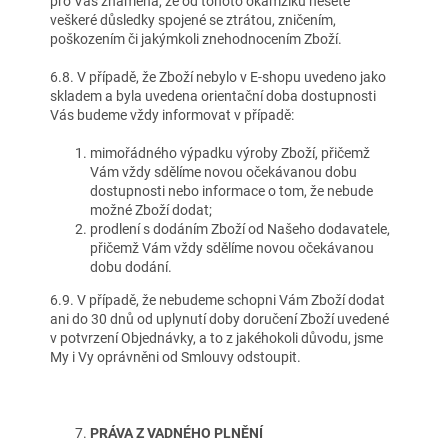
pro Vás znamená, že od tohoto okamžiku nesete
veškeré důsledky spojené se ztrátou, zničením,
poškozením či jakýmkoli znehodnocením Zboží.
6.8. V případě, že Zboží nebylo v E-shopu uvedeno jako
skladem a byla uvedena orientační doba dostupnosti
Vás budeme vždy informovat v případě:
mimořádného výpadku výroby Zboží, přičemž
Vám vždy sdělíme novou očekávanou dobu
dostupnosti nebo informace o tom, že nebude
možné Zboží dodat;
prodlení s dodáním Zboží od Našeho dodavatele,
přičemž Vám vždy sdělíme novou očekávanou
dobu dodání.
6.9. V případě, že nebudeme schopni Vám Zboží dodat
ani do 30 dnů od uplynutí doby doručení Zboží uvedené
v potvrzení Objednávky, a to z jakéhokoli důvodu, jsme
My i Vy oprávněni od Smlouvy odstoupit.
PRÁVA Z VADNÉHO PLNĚNÍ