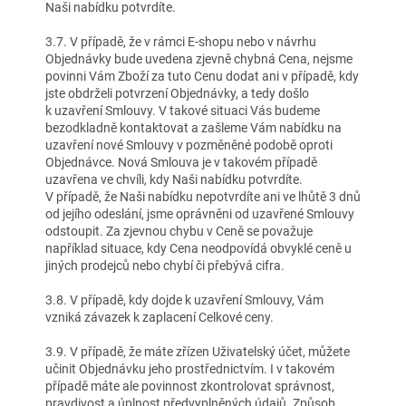
Naši nabídku potvrdíte.
3.7. V případě, že v rámci E-shopu nebo v návrhu
Objednávky bude uvedena zjevně chybná Cena, nejsme
povinni Vám Zboží za tuto Cenu dodat ani v případě, kdy
jste obdrželi potvrzení Objednávky, a tedy došlo
k uzavření Smlouvy. V takové situaci Vás budeme
bezodkladně kontaktovat a zašleme Vám nabídku na
uzavření nové Smlouvy v pozměněné podobě oproti
Objednávce. Nová Smlouva je v takovém případě
uzavřena ve chvíli, kdy Naši nabídku potvrdíte.
V případě, že Naši nabídku nepotvrdíte ani ve lhůtě 3 dnů
od jejího odeslání, jsme oprávněni od uzavřené Smlouvy
odstoupit. Za zjevnou chybu v Ceně se považuje
například situace, kdy Cena neodpovídá obvyklé ceně u
jiných prodejců nebo chybí či přebývá cifra.
3.8. V případě, kdy dojde k uzavření Smlouvy, Vám
vzniká závazek k zaplacení Celkové ceny.
3.9. V případě, že máte zřízen Uživatelský účet, můžete
učinit Objednávku jeho prostřednictvím. I v takovém
případě máte ale povinnost zkontrolovat správnost,
pravdivost a úplnost předvyplněných údajů. Způsob