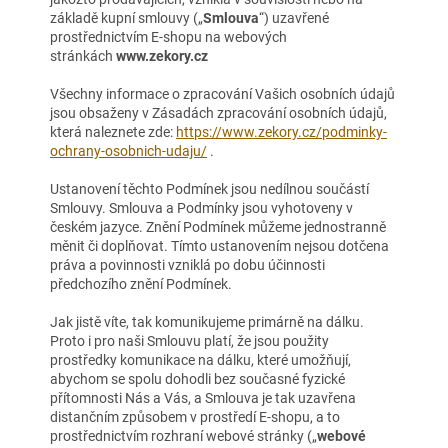
základě kupní smlouvy („
Smlouva
“) uzavřené
prostřednictvím E-shopu na webových
stránkách
www.zekory.cz
Všechny informace o zpracování Vašich osobních údajů
jsou obsaženy v Zásadách zpracování osobních údajů,
která naleznete zde:
https://www.zekory.cz/podminky-
ochrany-osobnich-udaju/
.
Ustanovení těchto Podmínek jsou nedílnou součástí
Smlouvy. Smlouva a Podmínky jsou vyhotoveny v
českém jazyce. Znění Podmínek můžeme jednostranně
měnit či doplňovat. Tímto ustanovením nejsou dotčena
práva a povinnosti vzniklá po dobu účinnosti
předchozího znění Podmínek.
Jak jistě víte, tak komunikujeme primárně na dálku.
Proto i pro naši Smlouvu platí, že jsou použity
prostředky komunikace na dálku, které umožňují,
abychom se spolu dohodli bez současné fyzické
přítomnosti Nás a Vás, a Smlouva je tak uzavřena
distančním způsobem v prostředí E-shopu, a to
prostřednictvím rozhraní webové stránky („
webové