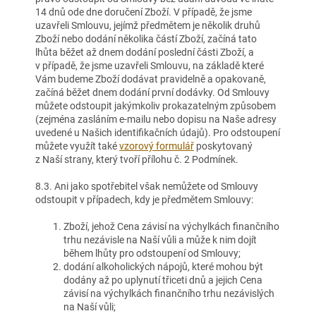
14 dnů ode dne doručení Zboží. V případě, že jsme
uzavřeli Smlouvu, jejímž předmětem je několik druhů
Zboží nebo dodání několika částí Zboží, začíná tato
lhůta běžet až dnem dodání poslední části Zboží, a
v případě, že jsme uzavřeli Smlouvu, na základě které
Vám budeme Zboží dodávat pravidelně a opakovaně,
začíná běžet dnem dodání první dodávky. Od Smlouvy
můžete odstoupit jakýmkoliv prokazatelným způsobem
(zejména zasláním e-mailu nebo dopisu na Naše adresy
uvedené u Našich identifikačních údajů). Pro odstoupení
můžete využít také
vzorový formulář
poskytovaný
z Naší strany, který tvoří přílohu č. 2 Podmínek.
8.3. Ani jako spotřebitel však nemůžete od Smlouvy
odstoupit v případech, kdy je předmětem Smlouvy:
Zboží, jehož Cena závisí na výchylkách finančního
trhu nezávisle na Naší vůli a může k nim dojít
během lhůty pro odstoupení od Smlouvy;
dodání alkoholických nápojů, které mohou být
dodány až po uplynutí třiceti dnů a jejich Cena
závisí na výchylkách finančního trhu nezávislých
na Naší vůli;