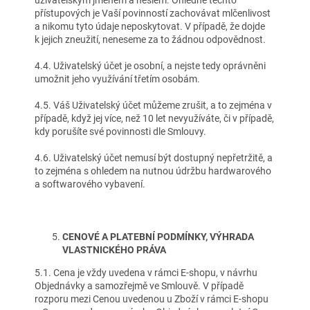
uživatelským jménem a heslem. Ohledně těchto
přístupových je Vaší povinností zachovávat mlčenlivost
a nikomu tyto údaje neposkytovat. V případě, že dojde
k jejich zneužití, neneseme za to žádnou odpovědnost.
4.4. Uživatelský účet je osobní, a nejste tedy oprávněni
umožnit jeho využívání třetím osobám.
4.5. Váš Uživatelský účet můžeme zrušit, a to zejména v
případě, když jej více, než 10 let nevyužíváte, či v případě,
kdy porušíte své povinnosti dle Smlouvy.
4.6. Uživatelský účet nemusí být dostupný nepřetržitě, a
to zejména s ohledem na nutnou údržbu hardwarového
a softwarového vybavení.
CENOVÉ A PLATEBNÍ PODMÍNKY, VÝHRADA
VLASTNICKÉHO PRÁVA
5.1. Cena je vždy uvedena v rámci E-shopu, v návrhu
Objednávky a samozřejmě ve Smlouvě. V případě
rozporu mezi Cenou uvedenou u Zboží v rámci E-shopu