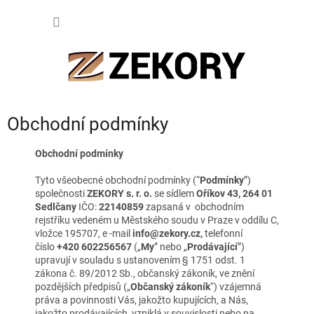
Přejít
NÁKUP
na
obsah
KOŠÍK
Obchodní podmínky
Obchodní podmínky
Tyto všeobecné obchodní podmínky (“
Podmínky
”)
společnosti
ZEKORY s. r. o.
se sídlem
Oříkov 43, 264 01
Sedlčany
IČO:
22140859
zapsaná v obchodním
rejstříku vedeném u Městského soudu v Praze v oddílu C,
vložce 195707, e -mail
info@zekory.cz,
telefonní
číslo
+420 602256567
(„
My
” nebo „
Prodávající
”)
upravují v souladu s ustanovením § 1751 odst. 1
zákona č. 89/2012 Sb., občanský zákoník, ve znění
pozdějších předpisů („
Občanský zákoník
“) vzájemná
práva a povinnosti Vás, jakožto kupujících, a Nás,
jakožto prodávajících, vzniklá v souvislosti nebo na