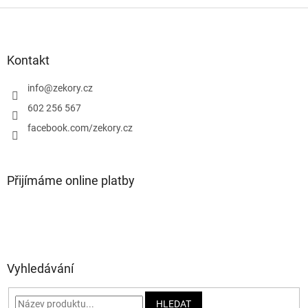
Z
á
p
a
Kontakt
t
í
info
@
zekory.cz
602 256 567
facebook.com/zekory.cz
Přijímáme online platby
Vyhledávání
HLEDAT