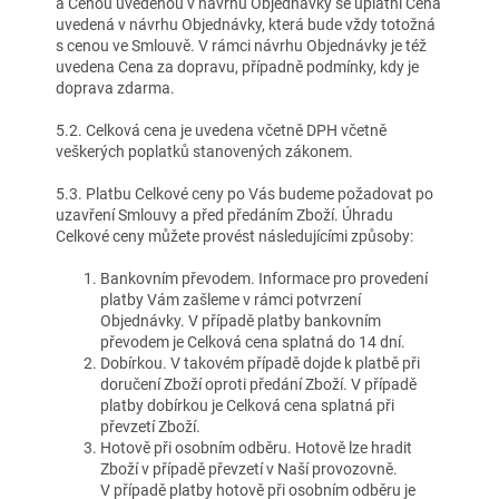
a Cenou uvedenou v návrhu Objednávky se uplatní Cena
uvedená v návrhu Objednávky, která bude vždy totožná
s cenou ve Smlouvě. V rámci návrhu Objednávky je též
uvedena Cena za dopravu, případně podmínky, kdy je
doprava zdarma.
5.2. Celková cena je uvedena včetně DPH včetně
veškerých poplatků stanovených zákonem.
5.3. Platbu Celkové ceny po Vás budeme požadovat po
uzavření Smlouvy a před předáním Zboží. Úhradu
Celkové ceny můžete provést následujícími způsoby:
Bankovním převodem. Informace pro provedení
platby Vám zašleme v rámci potvrzení
Objednávky. V případě platby bankovním
převodem je Celková cena splatná do 14 dní.
Dobírkou. V takovém případě dojde k platbě při
doručení Zboží oproti předání Zboží. V případě
platby dobírkou je Celková cena splatná při
převzetí Zboží.
Hotově při osobním odběru. Hotově lze hradit
Zboží v případě převzetí v Naší provozovně.
V případě platby hotově při osobním odběru je