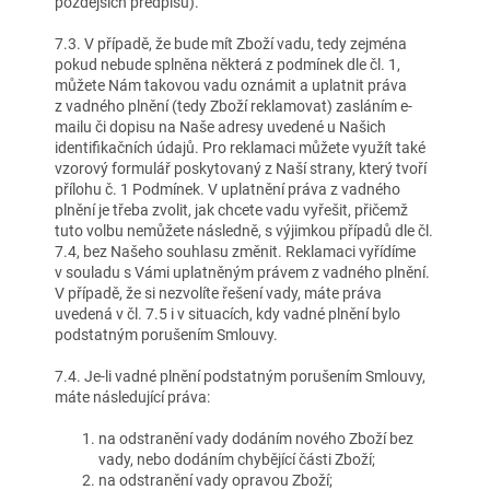
pozdějších předpisů).
7.3. V případě, že bude mít Zboží vadu, tedy zejména
pokud nebude splněna některá z podmínek dle čl. 1,
můžete Nám takovou vadu oznámit a uplatnit práva
z vadného plnění (tedy Zboží reklamovat) zasláním e-
mailu či dopisu na Naše adresy uvedené u Našich
identifikačních údajů. Pro reklamaci můžete využít také
vzorový formulář poskytovaný z Naší strany, který tvoří
přílohu č. 1 Podmínek. V uplatnění práva z vadného
plnění je třeba zvolit, jak chcete vadu vyřešit, přičemž
tuto volbu nemůžete následně, s výjimkou případů dle čl.
7.4, bez Našeho souhlasu změnit. Reklamaci vyřídíme
v souladu s Vámi uplatněným právem z vadného plnění.
V případě, že si nezvolíte řešení vady, máte práva
uvedená v čl. 7.5 i v situacích, kdy vadné plnění bylo
podstatným porušením Smlouvy.
7.4. Je-li vadné plnění podstatným porušením Smlouvy,
máte následující práva:
na odstranění vady dodáním nového Zboží bez
vady, nebo dodáním chybějící části Zboží;
na odstranění vady opravou Zboží;