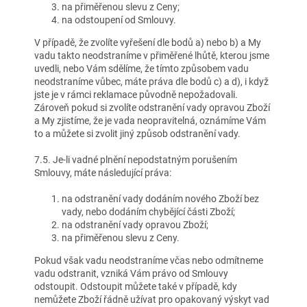
na přiměřenou slevu z Ceny;
na odstoupení od Smlouvy.
V případě, že zvolíte vyřešení dle bodů a) nebo b) a My
vadu takto neodstraníme v přiměřené lhůtě, kterou jsme
uvedli, nebo Vám sdělíme, že tímto způsobem vadu
neodstraníme vůbec, máte práva dle bodů c) a d), i když
jste je v rámci reklamace původně nepožadovali.
Zároveň pokud si zvolíte odstranění vady opravou Zboží
a My zjistíme, že je vada neopravitelná, oznámíme Vám
to a můžete si zvolit jiný způsob odstranění vady.
7.5. Je-li vadné plnění nepodstatným porušením
Smlouvy, máte následující práva:
na odstranění vady dodáním nového Zboží bez
vady, nebo dodáním chybějící části Zboží;
na odstranění vady opravou Zboží;
na přiměřenou slevu z Ceny.
Pokud však vadu neodstraníme včas nebo odmítneme
vadu odstranit, vzniká Vám právo od Smlouvy
odstoupit. Odstoupit můžete také v případě, kdy
nemůžete Zboží řádně užívat pro opakovaný výskyt vad