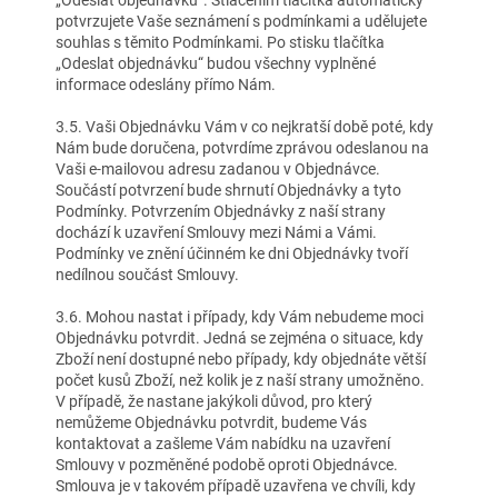
„Odeslat objednávku“. Stlačením tlačítka automaticky
potvrzujete Vaše seznámení s podmínkami a udělujete
souhlas s těmito Podmínkami. Po stisku tlačítka
„Odeslat objednávku“ budou všechny vyplněné
informace odeslány přímo Nám.
3.5. Vaši Objednávku Vám v co nejkratší době poté, kdy
Nám bude doručena, potvrdíme zprávou odeslanou na
Vaši e-mailovou adresu zadanou v Objednávce.
Součástí potvrzení bude shrnutí Objednávky a tyto
Podmínky. Potvrzením Objednávky z naší strany
dochází k uzavření Smlouvy mezi Námi a Vámi.
Podmínky ve znění účinném ke dni Objednávky tvoří
nedílnou součást Smlouvy.
3.6. Mohou nastat i případy, kdy Vám nebudeme moci
Objednávku potvrdit. Jedná se zejména o situace, kdy
Zboží není dostupné nebo případy, kdy objednáte větší
počet kusů Zboží, než kolik je z naší strany umožněno.
V případě, že nastane jakýkoli důvod, pro který
nemůžeme Objednávku potvrdit, budeme Vás
kontaktovat a zašleme Vám nabídku na uzavření
Smlouvy v pozměněné podobě oproti Objednávce.
Smlouva je v takovém případě uzavřena ve chvíli, kdy