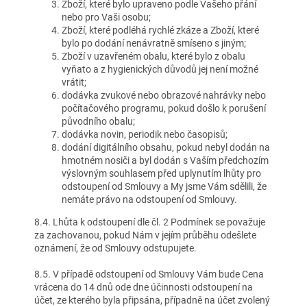
Zboží, které bylo upraveno podle Vašeho přání
nebo pro Vaši osobu;
Zboží, které podléhá rychlé zkáze a Zboží, které
bylo po dodání nenávratně smíseno s jiným;
Zboží v uzavřeném obalu, které bylo z obalu
vyňato a z hygienických důvodů jej není možné
vrátit;
dodávka zvukové nebo obrazové nahrávky nebo
počítačového programu, pokud došlo k porušení
původního obalu;
dodávka novin, periodik nebo časopisů;
dodání digitálního obsahu, pokud nebyl dodán na
hmotném nosiči a byl dodán s Vaším předchozím
výslovným souhlasem před uplynutím lhůty pro
odstoupení od Smlouvy a My jsme Vám sdělili, že
nemáte právo na odstoupení od Smlouvy.
8.4. Lhůta k odstoupení dle čl. 2 Podmínek se považuje
za zachovanou, pokud Nám v jejím průběhu odešlete
oznámení, že od Smlouvy odstupujete.
8.5. V případě odstoupení od Smlouvy Vám bude Cena
vrácena do 14 dnů ode dne účinnosti odstoupení na
účet, ze kterého byla připsána, případně na účet zvolený