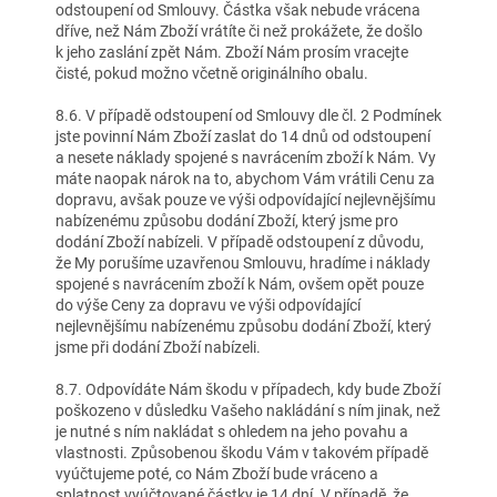
odstoupení od Smlouvy. Částka však nebude vrácena
dříve, než Nám Zboží vrátíte či než prokážete, že došlo
k jeho zaslání zpět Nám. Zboží Nám prosím vracejte
čisté, pokud možno včetně originálního obalu.
8.6. V případě odstoupení od Smlouvy dle čl. 2 Podmínek
jste povinní Nám Zboží zaslat do 14 dnů od odstoupení
a nesete náklady spojené s navrácením zboží k Nám. Vy
máte naopak nárok na to, abychom Vám vrátili Cenu za
dopravu, avšak pouze ve výši odpovídající nejlevnějšímu
nabízenému způsobu dodání Zboží, který jsme pro
dodání Zboží nabízeli. V případě odstoupení z důvodu,
že My porušíme uzavřenou Smlouvu, hradíme i náklady
spojené s navrácením zboží k Nám, ovšem opět pouze
do výše Ceny za dopravu ve výši odpovídající
nejlevnějšímu nabízenému způsobu dodání Zboží, který
jsme při dodání Zboží nabízeli.
8.7. Odpovídáte Nám škodu v případech, kdy bude Zboží
poškozeno v důsledku Vašeho nakládání s ním jinak, než
je nutné s ním nakládat s ohledem na jeho povahu a
vlastnosti. Způsobenou škodu Vám v takovém případě
vyúčtujeme poté, co Nám Zboží bude vráceno a
splatnost vyúčtované částky je 14 dní. V případě, že