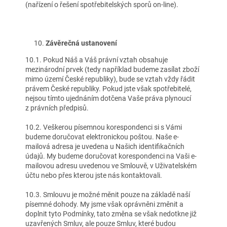
(nařízení o řešení spotřebitelských sporů on-line).
Závěrečná ustanovení
10.1. Pokud Náš a Váš právní vztah obsahuje
mezinárodní prvek (tedy například budeme zasílat zboží
mimo území České republiky), bude se vztah vždy řádit
právem České republiky. Pokud jste však spotřebitelé,
nejsou tímto ujednáním dotčena Vaše práva plynoucí
z právních předpisů.
10.2. Veškerou písemnou korespondenci si s Vámi
budeme doručovat elektronickou poštou. Naše e-
mailová adresa je uvedena u Našich identifikačních
údajů. My budeme doručovat korespondenci na Vaši e-
mailovou adresu uvedenou ve Smlouvě, v Uživatelském
účtu nebo přes kterou jste nás kontaktovali.
10.3. Smlouvu je možné měnit pouze na základě naší
písemné dohody. My jsme však oprávněni změnit a
doplnit tyto Podmínky, tato změna se však nedotkne již
uzavřených Smluv, ale pouze Smluv, které budou