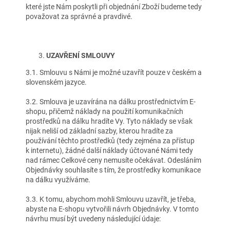
které jste Nám poskytli při objednání Zboží budeme tedy
považovat za správné a pravdivé.
UZAVŘENÍ SMLOUVY
3.1. Smlouvu s Námi je možné uzavřít pouze v českém a
slovenském jazyce.
3.2. Smlouva je uzavírána na dálku prostřednictvím E-
shopu, přičemž náklady na použití komunikačních
prostředků na dálku hradíte Vy. Tyto náklady se však
nijak neliší od základní sazby, kterou hradíte za
používání těchto prostředků (tedy zejména za přístup
k internetu), žádné další náklady účtované Námi tedy
nad rámec Celkové ceny nemusíte očekávat. Odesláním
Objednávky souhlasíte s tím, že prostředky komunikace
na dálku využíváme.
3.3. K tomu, abychom mohli Smlouvu uzavřít, je třeba,
abyste na E-shopu vytvořili návrh Objednávky. V tomto
návrhu musí být uvedeny následující údaje: