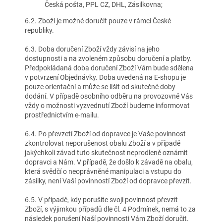
Česká pošta, PPL CZ, DHL, Zásilkovna;
6.2. Zboží je možné doručit pouze v rámci České
republiky.
6.3. Doba doručení Zboží vždy závisí na jeho
dostupnosti a na zvoleném způsobu doručení a platby.
Předpokládaná doba doručení Zboží Vám bude sdělena
v potvrzení Objednávky. Doba uvedená na E-shopu je
pouze orientační a může se lišit od skutečné doby
dodání. V případě osobního odběru na provozovně Vás
vždy o možnosti vyzvednutí Zboží budeme informovat
prostřednictvím e-mailu.
6.4. Po převzetí Zboží od dopravce je Vaše povinnost
zkontrolovat neporušenost obalu Zboží a v případě
jakýchkoli závad tuto skutečnost neprodleně oznámit
dopravci a Nám. V případě, že došlo k závadě na obalu,
která svědčí o neoprávněné manipulaci a vstupu do
zásilky, není Vaší povinností Zboží od dopravce převzít.
6.5. V případě, kdy porušíte svoji povinnost převzít
Zboží, s výjimkou případů dle čl. 4 Podmínek, nemá to za
následek porušení Naší povinnosti Vám Zboží doručit.