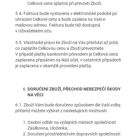
Celková cena splatná při převzetí Zboží.
5.4. Faktura bude vystavena v elektronické podobě po
uhrazení Celkové ceny a bude zaslána na Vaši e-
mailovou adresu. Faktura bude též dostupná
v Uživatelském úču.
5.5. Vlastnické právo ke Zboží na Vás přechází až poté,
co zaplatíte Celkovou cenu a Zboží převezmete.
V případě platby bankovním převodem je Celková cena
zaplacena připsáním na Náš účet, v ostatních případech
je zaplacena v okamžik provedení platby.
DORUČENÍ ZBOŽÍ, PŘECHOD NEBEZPEČÍ ŠKODY
NA VĚCI
6.1. Zboží Vám bude doručeno způsobem dle Vaší volby,
přičemž můžete vybírat z následujících možností:
Osobní odběr na výdejních místech společnosti
Zásilkovna, Uloženka;
Doručení prostřednictvím dopravních společností