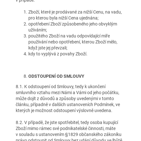
v případě:
Zboží, které je prodávané za nižší Cenu, na vadu,
pro kterou byla nižší Cena ujednána;
opotřebení Zboží způsobeného jeho obvyklým
užíváním;
použitého Zboží na vadu odpovídající míře
používání nebo opotřebení, kterou Zboží mělo,
když jste jej převzali;
kdy to vyplývá z povahy Zboží.
ODSTOUPENÍ OD SMLOUVY
8.1. K odstoupení od Smlouvy, tedy k ukončení
smluvního vztahu mezi Námi a Vámi od jeho počátku,
může dojít z důvodů a způsoby uvedenými v tomto
článku, případně v dalších ustanoveních Podmínek, ve
kterých je možnost odstoupení výslovně uvedena.
8.2. V případě, že jste spotřebitel, tedy osoba kupující
Zboží mimo rámec své podnikatelské činnosti, máte
v souladu s ustanovením §1829 občanského zákoníku
právo odstoupit od Smlouvy bez udání důvodu ve lhůtě