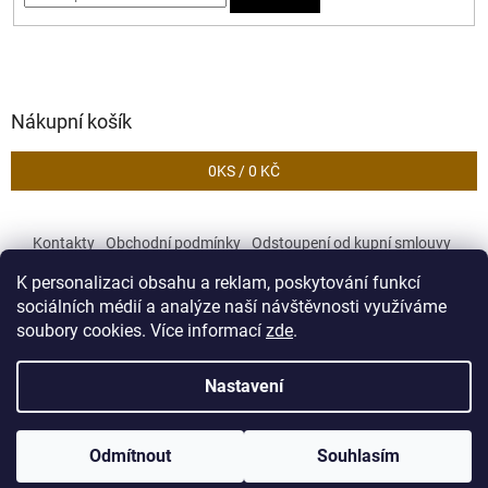
Nákupní košík
0
KS /
0 KČ
Kontakty
Obchodní podmínky
Odstoupení od kupní smlouvy
Podmínky ochrany osobních údajů
K personalizaci obsahu a reklam, poskytování funkcí
sociálních médií a analýze naší návštěvnosti využíváme
soubory cookies. Více informací
zde
.
Vytvořil Shoptet
Nastavení
Copyright 2026
Zekory
. Všechna práva vyhrazena.
Upravit
Odmítnout
Souhlasím
nastavení cookies