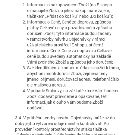
Informace o nakupovaném Zboží (na E-shopu
označujete Zboží, o jehož nákup máte zájem,
tlačítkem „Přidat do košíku“ nebo „Do košíku“);
Informace o Ceně, Ceně za dopravu, způsobu
platby Celkové ceny a požadovaném způsobu
doručení Zboží; tyto informace budou zadány
v rámci tvorby návrhu Objednávky v rámci
uživatelského prostředí E-shopu, přičemž
informace o Ceně, Ceně za dopravu a Celkové
ceně budou uvedeny automaticky na základě
Vámi zvolného Zboží a způsobu jeho doručení;
Své identifikační a kontaktní údaje sloužící k tomu,
abychom mohli doručit Zboží, zejména tedy
jméno, příjmení, doručovací adresu, telefonní číslo
a e-mailovou adresu;
V případě Smlouvy, na základě které Vám budeme
Zboží dodávat pravidelně a opakovaně, též
informaci, jak dlouho Vám budeme Zboží
dodávat.
3.4. V průběhu tvorby návrhu Objednávky může až do
doby jejího vytvoření údaje měnit a kontrolovat. Po
provedení kontroly prostřednictvím stisku tlačítka