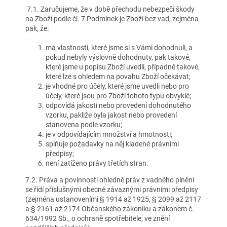
7.1. Zaručujeme, že v době přechodu nebezpečí škody
na Zboží podle čl. 7 Podmínek je Zboží bez vad, zejména
pak, že:
má vlastnosti, které jsme si s Vámi dohodnuli, a
pokud nebyly výslovně dohodnuty, pak takové,
které jsme u popisu Zboží uvedli, případně takové,
které lze s ohledem na povahu Zboží očekávat;
je vhodné pro účely, které jsme uvedli nebo pro
účely, které jsou pro Zboží tohoto typu obvyklé;
odpovídá jakosti nebo provedení dohodnutého
vzorku, pakliže byla jakost nebo provedení
stanovena podle vzorku;
je v odpovídajícím množství a hmotnosti;
splňuje požadavky na něj kladené právními
předpisy;
není zatíženo právy třetích stran.
7.2. Práva a povinnosti ohledně práv z vadného plnění
se řídí příslušnými obecně závaznými právními předpisy
(zejména ustanoveními § 1914 až 1925, § 2099 až 2117
a § 2161 až 2174 Občanského zákoníku a zákonem č.
634/1992 Sb., o ochraně spotřebitele, ve znění