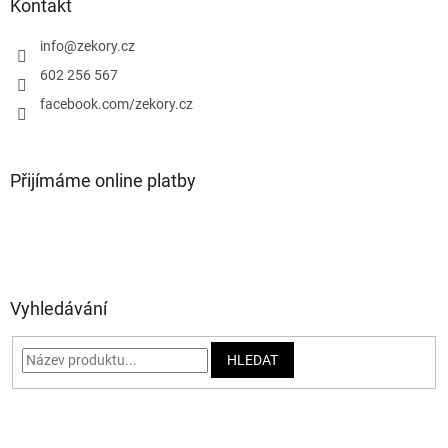
a
Kontakt
t
í
info
@
zekory.cz
602 256 567
facebook.com/zekory.cz
Přijímáme online platby
Vyhledávání
HLEDAT