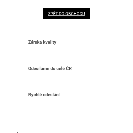
ZPĚT DO OBCHODU
Záruka kvality
Odesíláme do celé ČR
Rychlé odeslání
Z
á
p