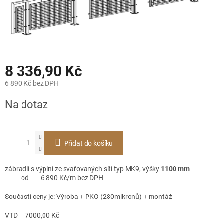
8 336,90 Kč
6 890 Kč bez DPH
Měrná
Na dotaz
cena:
Přidat do košíku
zábradlí s výplní ze svařovaných sítí typ MK9, výšky
1100 mm
od 6 890 Kč/m bez DPH
Součástí ceny je: Výroba + PKO (280mikronů) + montáž
VTD 7000,00 Kč