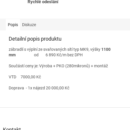
Rychlé odeslání
Popis
Diskuze
Detailní popis produktu
zábradlí s výplní ze svařovaných sítí typ MK9, výšky
1100
mm
od 6 890 Kč/m bez DPH
Součástí ceny je: Výroba + PKO (280mikronů) + montáž
VTD 7000,00 Kč
Doprava - 1x nájezd 20 000,00 Kč
Z
á
p
a
Kontakt