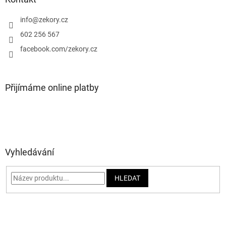
t
í
info
@
zekory.cz
602 256 567
facebook.com/zekory.cz
Přijímáme online platby
Vyhledávání
HLEDAT