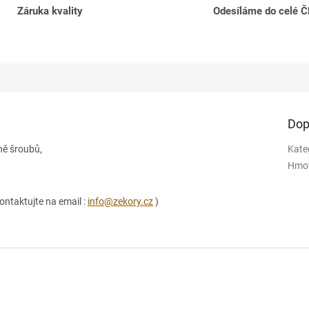
Záruka kvality
Odesíláme do celé 
Dop
ně šroubů,
Kate
Hmo
ontaktujte na email :
info@zekory.cz
)