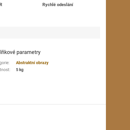
ČR
Rychlé odeslání
lňkové parametry
gorie
:
Abstraktní obrazy
tnost
:
5 kg