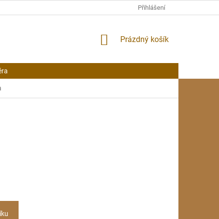
Přihlášení
NÁKUPNÍ
Prázdný košík
KOŠÍK
éra
a
íku