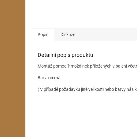
Popis
Diskuze
Detailní popis produktu
Montáž pomocí hmoždinek přiložených v balení včet
Barva černá
( V případě požadavku jiné velikosti nebo barvy nás k
Z
á
p
a