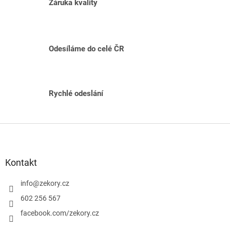
Záruka kvality
d
a
c
í
p
Odesíláme do celé ČR
r
v
k
y
v
Rychlé odeslání
ý
p
i
Z
s
á
u
p
a
Kontakt
t
í
info
@
zekory.cz
602 256 567
facebook.com/zekory.cz