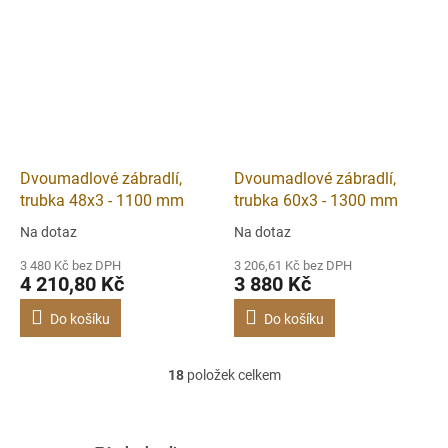
Dvoumadlové zábradlí,
Dvoumadlové zábradlí,
trubka 48x3 - 1100 mm
trubka 60x3 - 1300 mm
Na dotaz
Na dotaz
3 480 Kč bez DPH
3 206,61 Kč bez DPH
4 210,80 Kč
3 880 Kč
Do košíku
Do košíku
18
položek celkem
O
v
l
á