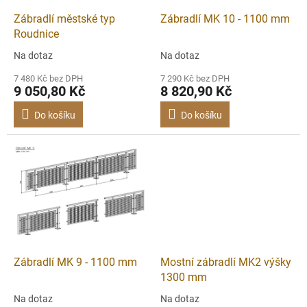
o
d
Zábradlí městské typ
Zábradlí MK 10 - 1100 mm
u
Roudnice
k
Na dotaz
Na dotaz
t
ů
7 480 Kč bez DPH
7 290 Kč bez DPH
9 050,80 Kč
8 820,90 Kč
Do košíku
Do košíku
Zábradlí MK 9 - 1100 mm
Mostní zábradlí MK2 výšky
1300 mm
Na dotaz
Na dotaz