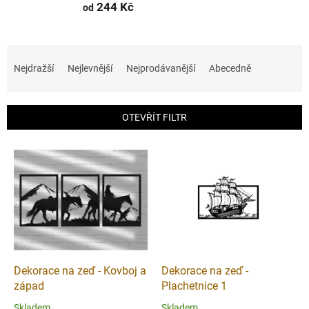
244 Kč
od
Ř
a
Nejdražší
Nejlevnější
Nejprodávanější
Abecedně
z
e
n
OTEVŘÍT FILTR
í
p
V
r
ý
o
p
d
i
u
s
k
p
t
r
ů
o
d
Dekorace na zeď - Kovboj a
Dekorace na zeď -
u
západ
Plachetnice 1
k
Skladem
Skladem