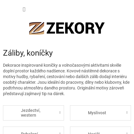
Přejít
NÁKUP
na
obsah
KOŠÍK
Záliby, koníčky
Dekorace inspirované koníčky a volnočasovými aktivitami skvěle
doplní prostor každého nadšence. Kovové nástěnné dekorace s
motivy hudby, rybaření, cestování nebo dalších zálib dodají interiéru
osobitý charakter. Jsou ideální do pracovny, dílny nebo klubovny, kde
podtrhnou atmosféru daného prostoru. Originální motivy zároveň
představují zajímavý tip na dárek.
Jezdectví,
Myslivost
western