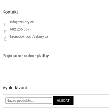
á
p
a
Kontakt
t
í
info
@
zekory.cz
602 256 567
facebook.com/zekory.cz
Přijímáme online platby
Vyhledávání
HLEDAT