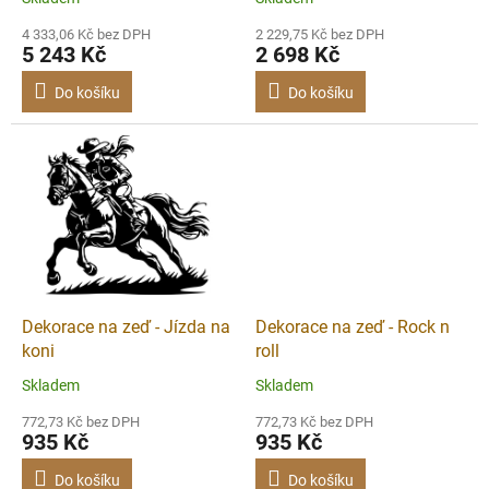
t
ů
4 333,06 Kč bez DPH
2 229,75 Kč bez DPH
5 243 Kč
2 698 Kč
Do košíku
Do košíku
Dekorace na zeď - Jízda na
Dekorace na zeď - Rock n
koni
roll
Skladem
Skladem
772,73 Kč bez DPH
772,73 Kč bez DPH
935 Kč
935 Kč
Do košíku
Do košíku