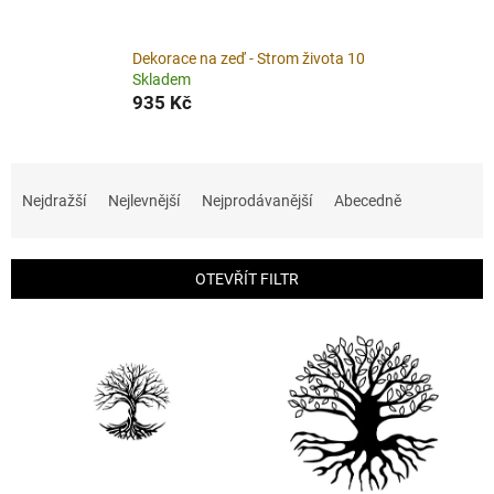
Dekorace na zeď - Strom života 10
Skladem
935 Kč
Ř
a
Nejdražší
Nejlevnější
Nejprodávanější
Abecedně
z
e
n
OTEVŘÍT FILTR
í
p
V
r
ý
o
p
d
i
u
s
k
p
t
r
ů