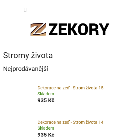
Přejít
NÁKUP
na
obsah
KOŠÍK
Stromy života
Nejprodávanější
Dekorace na zeď - Strom života 15
Skladem
935 Kč
Dekorace na zeď - Strom života 14
Skladem
935 Kč