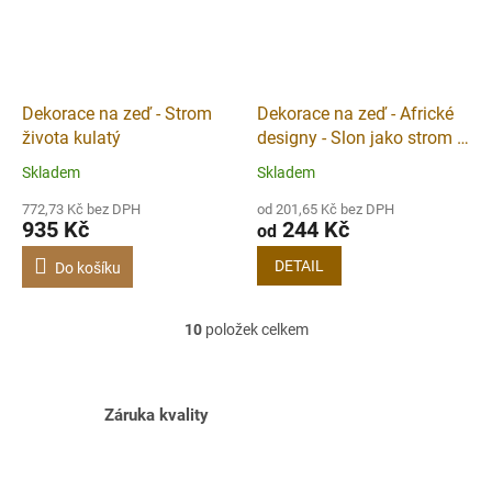
Dekorace na zeď - Strom
Dekorace na zeď - Africké
života kulatý
designy - Slon jako strom -
Obraz
Skladem
Skladem
772,73 Kč bez DPH
od 201,65 Kč bez DPH
935 Kč
244 Kč
od
DETAIL
Do košíku
10
položek celkem
O
v
l
á
Záruka kvality
d
a
c
í