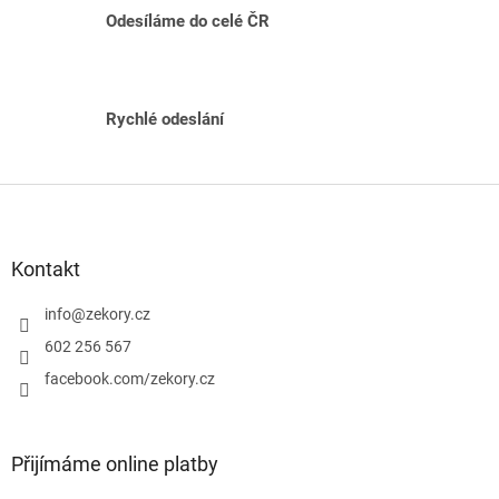
p
Odesíláme do celé ČR
r
v
k
y
v
Rychlé odeslání
ý
p
i
Z
s
á
u
p
a
Kontakt
t
í
info
@
zekory.cz
602 256 567
facebook.com/zekory.cz
Přijímáme online platby