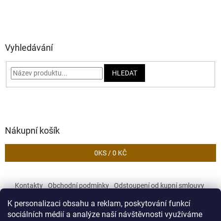
Vyhledávání
HLEDAT
Nákupní košík
0
KS /
0 KČ
Kontakty
Obchodní podmínky
Odstoupení od kupní smlouvy
Podmínky ochrany osobních údajů
K personalizaci obsahu a reklam, poskytování funkcí
sociálních médií a analýze naší návštěvnosti využíváme