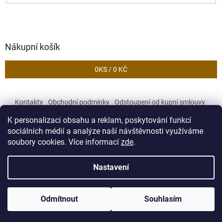
Nákupní košík
0
KS /
0 KČ
Kontakty
Obchodní podmínky
Odstoupení od kupní smlouvy
Podmínky ochrany osobních údajů
K personalizaci obsahu a reklam, poskytování funkcí
sociálních médií a analýze naší návštěvnosti využíváme
soubory cookies. Více informací
zde
.
Vytvořil Shoptet
Nastavení
Copyright 2026
Zekory
. Všechna práva vyhrazena.
Upravit
Odmítnout
Souhlasím
nastavení cookies