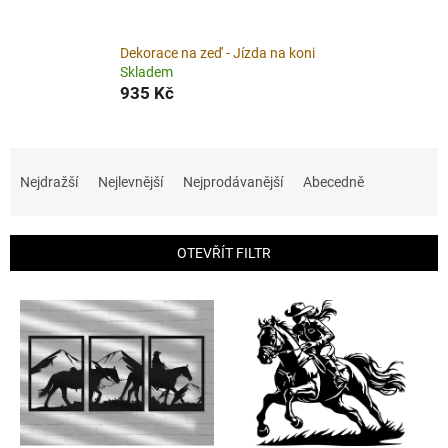
Dekorace na zeď - Jízda na koni
Skladem
935 Kč
Ř
a
Nejdražší
Nejlevnější
Nejprodávanější
Abecedně
z
e
n
OTEVŘÍT FILTR
í
p
V
r
ý
o
p
d
i
u
s
k
p
t
r
ů