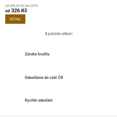
od 269,42 Kč bez DPH
326 Kč
od
DETAIL
3
položek celkem
O
v
l
á
Záruka kvality
d
a
c
í
p
Odesíláme do celé ČR
r
v
k
y
v
Rychlé odeslání
ý
p
i