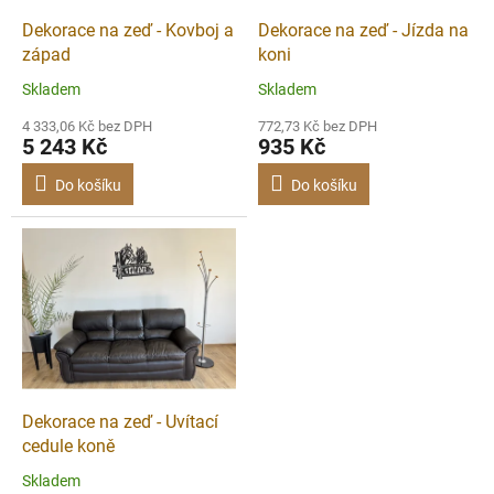
o
d
Dekorace na zeď - Kovboj a
Dekorace na zeď - Jízda na
u
západ
koni
k
Skladem
Skladem
t
ů
4 333,06 Kč bez DPH
772,73 Kč bez DPH
5 243 Kč
935 Kč
Do košíku
Do košíku
Dekorace na zeď - Uvítací
cedule koně
Skladem