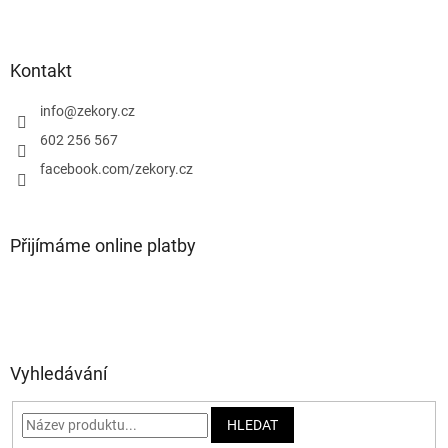
Z
s
á
u
p
a
Kontakt
t
í
info
@
zekory.cz
602 256 567
facebook.com/zekory.cz
Přijímáme online platby
Vyhledávání
HLEDAT