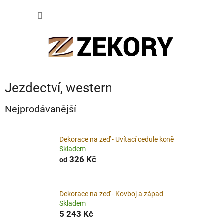
Přejít
NÁKUP
na
obsah
KOŠÍK
Jezdectví, western
Nejprodávanější
Dekorace na zeď - Uvítací cedule koně
Skladem
326 Kč
od
Dekorace na zeď - Kovboj a západ
Skladem
5 243 Kč