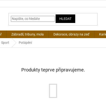
HLEDAT
ář
Zábradlí, tribuny, mola
Dekorace, obrazy na zeď
Kari
Sport
Potápění
Produkty teprve připravujeme.