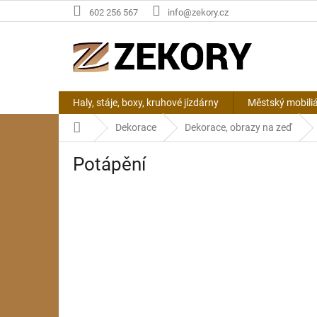
Přejít
602 256 567
info@zekory.cz
na
obsah
Haly, stáje, boxy, kruhové jízdárny
Městský mobili
Domů
Dekorace
Dekorace, obrazy na zeď
Potápění