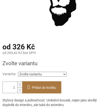
od
326 Kč
od
269,42 Kč
bez DPH
Měrná
Zvolte variantu
cena:
Varianta
Přidat do košíku
Stylový design a jedinečnost. Unikátní kousek, nejen jako skvělý
doplněk do interiéru, ale také do exteriéru.