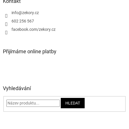
a
Kontakt
t
í
info
@
zekory.cz
602 256 567
facebook.com/zekory.cz
Přijímáme online platby
Vyhledávání
HLEDAT