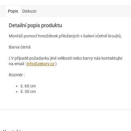
Popis
Diskuze
Detailní popis produktu
Montáž pomocí hmoždinek přiložených v balení včetně šroubů,
Barva černá
( V případě požadavku jiné velikosti nebo barvy nás kontaktujte
na email :
info@zekory.cz
)
Rozměr :
š. 60 cm
š. 30 cm
Z
á
p