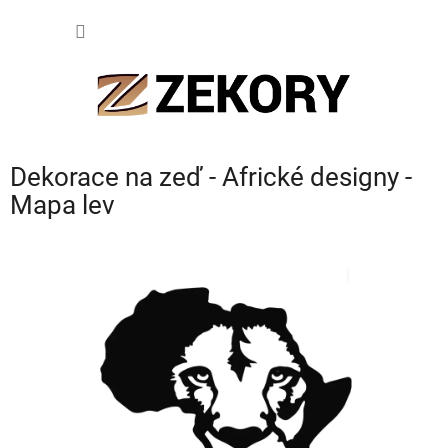
Přejít
NÁKUP
na
obsah
KOŠÍK
Dekorace na zeď - Africké designy -
Mapa lev