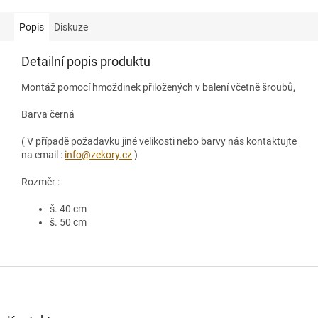
Popis
Diskuze
Detailní popis produktu
Montáž pomocí hmoždinek přiložených v balení včetně šroubů,
Barva černá
( V případě požadavku jiné velikosti nebo barvy nás kontaktujte
na email :
info@zekory.cz
)
Rozměr :
š. 40 cm
š. 50 cm
Z
á
p