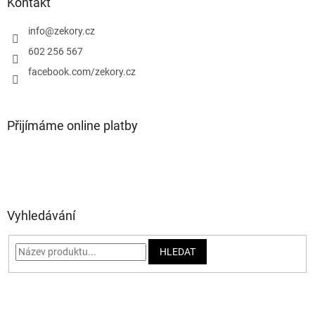
a
Kontakt
t
í
info
@
zekory.cz
602 256 567
facebook.com/zekory.cz
Přijímáme online platby
Vyhledávání
HLEDAT