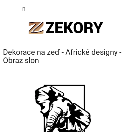
Přejít
NÁKUP
na
obsah
KOŠÍK
Dekorace na zeď - Africké designy -
Obraz slon