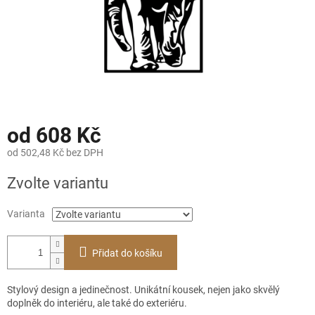
od
608 Kč
od
502,48 Kč
bez DPH
Měrná
Zvolte variantu
cena:
Varianta
Přidat do košíku
Stylový design a jedinečnost. Unikátní kousek, nejen jako skvělý
doplněk do interiéru, ale také do exteriéru.