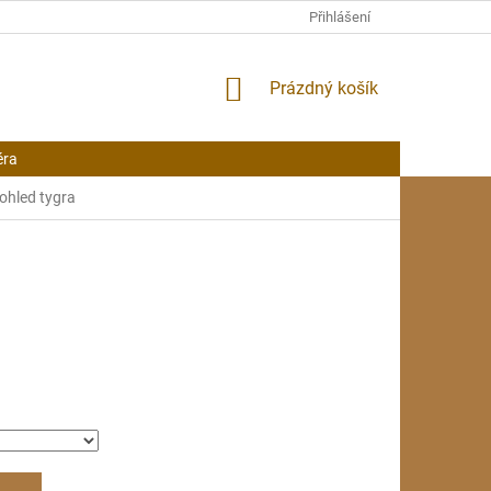
Přihlášení
NÁKUPNÍ
Prázdný košík
KOŠÍK
éra
Pohled tygra