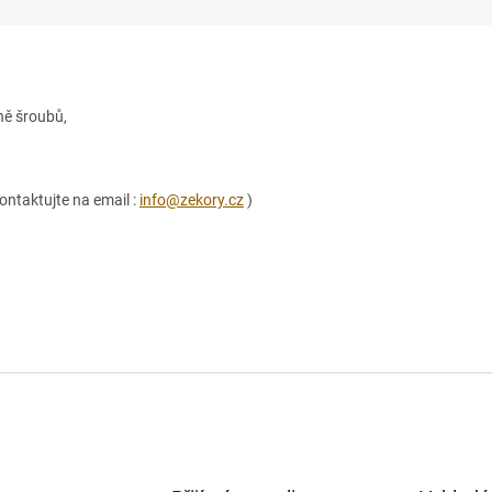
ně šroubů,
ontaktujte na email :
info@zekory.cz
)