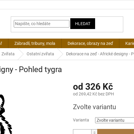
HLEDAT
ář
Zábradlí, tribuny, mola
Dekorace, obrazy na zeď
Kari
Zvířata
Ostatní zvířata
Dekorace na zeď - Africké designy - 
gny - Pohled tygra
od
326 Kč
od
269,42 Kč
bez DPH
Měrná
Zvolte variantu
cena:
Varianta