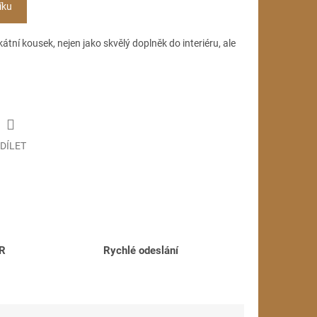
íku
átní kousek, nejen jako skvělý doplněk do interiéru, ale
DÍLET
ČR
Rychlé odeslání