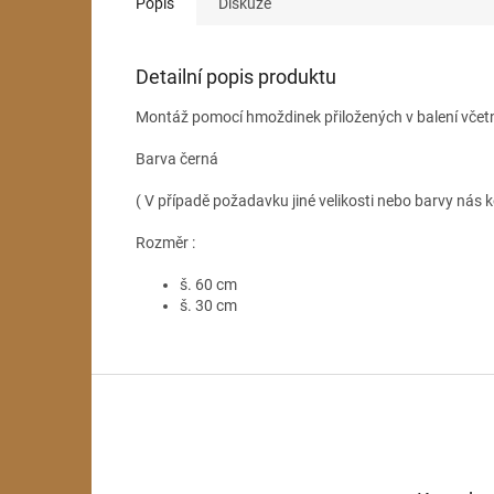
Popis
Diskuze
Detailní popis produktu
Montáž pomocí hmoždinek přiložených v balení včet
Barva černá
( V případě požadavku jiné velikosti nebo barvy nás k
Rozměr :
š. 60 cm
š. 30 cm
Z
á
p
a
t