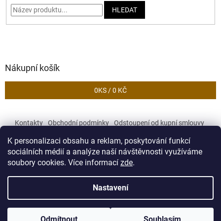
HLEDAT
Nákupní košík
0
KS /
0 KČ
Kontakty
Obchodní podmínky
Odstoupení od kupní smlouvy
Podmínky ochrany osobních údajů
K personalizaci obsahu a reklam, poskytování funkcí
sociálních médií a analýze naší návštěvnosti využíváme
soubory cookies. Více informací
zde
.
Vytvořil Shoptet
Nastavení
Copyright 2026
Zekory
. Všechna práva vyhrazena.
Upravit
Odmítnout
Souhlasím
nastavení cookies