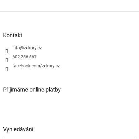
Z
á
p
a
Kontakt
t
í
info
@
zekory.cz
602 256 567
facebook.com/zekory.cz
Přijímáme online platby
Vyhledávání