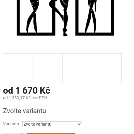
od
1 670 Kč
od
1 380,17 Kč
bez DPH
Měrná
Zvolte variantu
cena:
Varianta