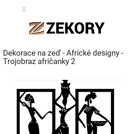
Přejít
NÁKUP
na
obsah
KOŠÍK
Dekorace na zeď - Africké designy -
Trojobraz afričanky 2