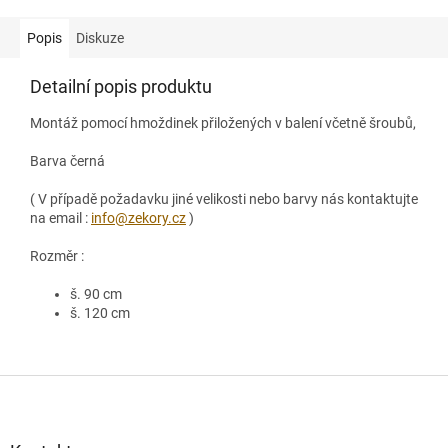
Popis
Diskuze
Detailní popis produktu
Montáž pomocí hmoždinek přiložených v balení včetně šroubů,
Barva černá
( V případě požadavku jiné velikosti nebo barvy nás kontaktujte
na email :
info@zekory.cz
)
Rozměr :
š. 90 cm
š. 120 cm
Z
á
p