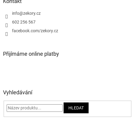
a
Kontakt
t
í
info
@
zekory.cz
602 256 567
facebook.com/zekory.cz
Přijímáme online platby
Vyhledávání
HLEDAT