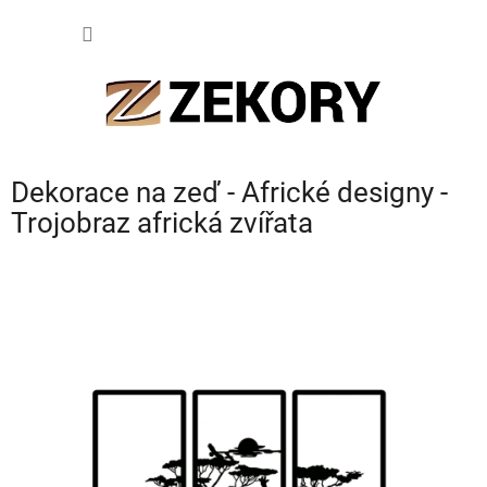
Přejít
NÁKUP
na
obsah
KOŠÍK
Dekorace na zeď - Africké designy -
Trojobraz africká zvířata