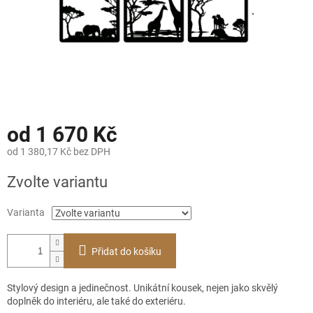
od
1 670 Kč
od
1 380,17 Kč
bez DPH
Měrná
Zvolte variantu
cena:
Varianta
Přidat do košíku
Stylový design a jedinečnost. Unikátní kousek, nejen jako skvělý
doplněk do interiéru, ale také do exteriéru.