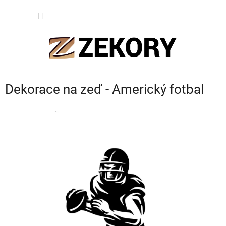
Přejít
NÁKUP
na
obsah
KOŠÍK
Dekorace na zeď - Americký fotbal