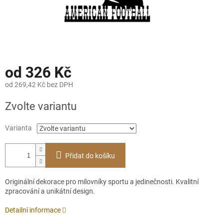
od
326 Kč
od
269,42 Kč
bez DPH
Měrná
Zvolte variantu
cena:
Varianta
Přidat do košíku
Originální dekorace pro milovníky sportu a jedinečnosti. Kvalitní
zpracování a unikátní design.
Detailní informace