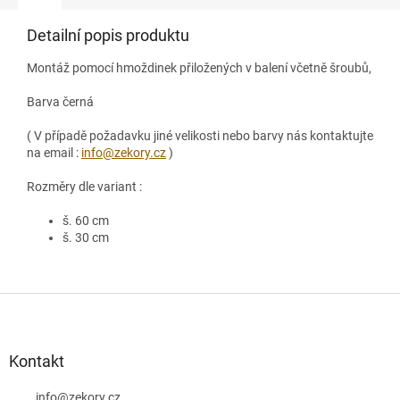
Detailní popis produktu
Montáž pomocí hmoždinek přiložených v balení včetně šroubů,
Barva černá
( V případě požadavku jiné velikosti nebo barvy nás kontaktujte
na email :
info@zekory.cz
)
Rozměry dle variant :
š. 60 cm
š. 30 cm
Z
á
p
a
Kontakt
t
info
@
zekory.cz