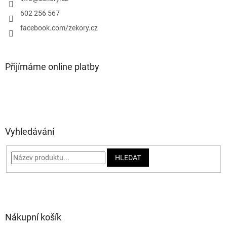
í
602 256 567
facebook.com/zekory.cz
Přijímáme online platby
Vyhledávání
HLEDAT
Nákupní košík