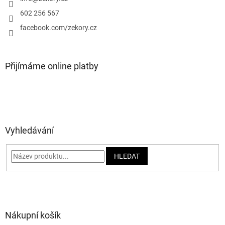
í
602 256 567
facebook.com/zekory.cz
Přijímáme online platby
Vyhledávání
HLEDAT
Nákupní košík