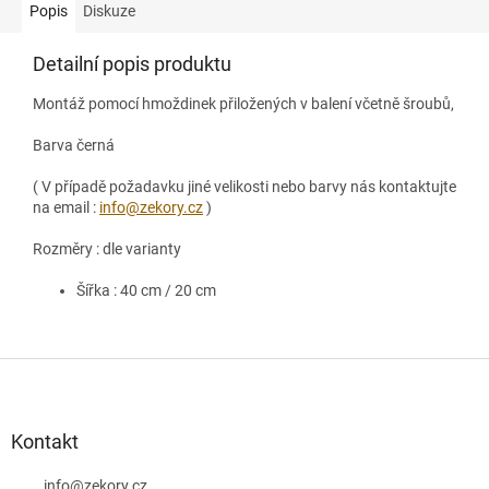
Popis
Diskuze
Detailní popis produktu
Montáž pomocí hmoždinek přiložených v balení včetně šroubů,
Barva černá
( V případě požadavku jiné velikosti nebo barvy nás kontaktujte
na email :
info@zekory.cz
)
Rozměry : dle varianty
Šířka : 40 cm / 20 cm
Z
á
p
a
Kontakt
t
info
@
zekory.cz