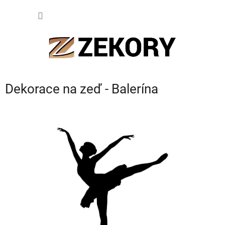
Přejít
NÁKUP
na
obsah
KOŠÍK
Dekorace na zeď - Balerína