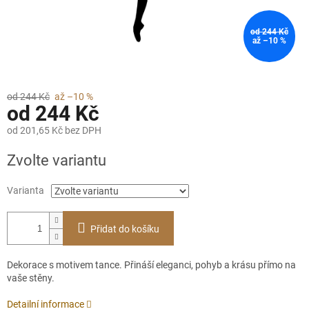
od 244 Kč
až –10 %
od 244 Kč
až –10 %
od
244 Kč
od
201,65 Kč
bez DPH
Měrná
Zvolte variantu
cena:
Varianta
Přidat do košíku
Dekorace s motivem tance. Přináší eleganci, pohyb a krásu přímo na
vaše stěny.
Detailní informace