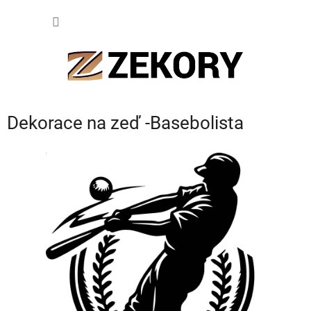
Přejít
NÁKUP
na
obsah
KOŠÍK
Dekorace na zeď -Basebolista