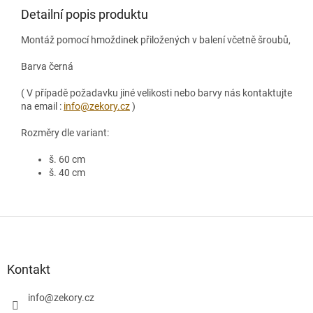
Detailní popis produktu
Montáž pomocí hmoždinek přiložených v balení včetně šroubů,
Barva černá
( V případě požadavku jiné velikosti nebo barvy nás kontaktujte
na email :
info@zekory.cz
)
Rozměry dle variant:
š. 60 cm
š. 40 cm
Z
á
p
a
Kontakt
t
í
info
@
zekory.cz