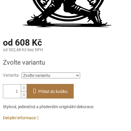
od
608 Kč
od
502,48 Kč
bez DPH
Měrná
Zvolte variantu
cena:
Varianta
Přidat do košíku
Stylová, jedinečná a především originální dekorace.
Detailní informace