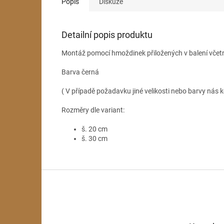
Popis
Diskuze
Detailní popis produktu
Montáž pomocí hmoždinek přiložených v balení včet
Barva černá
( V případě požadavku jiné velikosti nebo barvy nás k
Rozměry dle variant:
š. 20 cm
š. 30 cm
Z
á
p
a
t