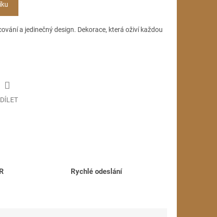
íku
acování a jedinečný design. Dekorace, která oživí každou
DÍLET
ČR
Rychlé odeslání