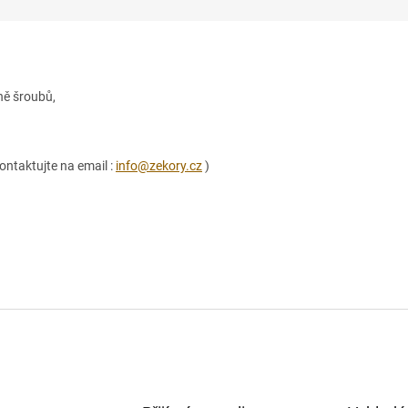
ně šroubů,
ontaktujte na email :
info@zekory.cz
)