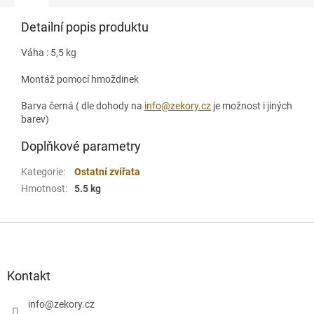
Detailní popis produktu
Váha : 5,5 kg
Montáž pomocí hmoždinek
Barva černá ( dle dohody na
info@zekory.cz
je možnost i jiných
barev)
Doplňkové parametry
Kategorie
:
Ostatní zvířata
Hmotnost
:
5.5 kg
Z
á
p
a
Kontakt
t
í
info
@
zekory.cz