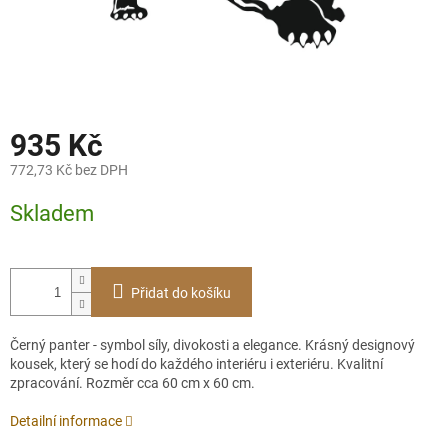
935 Kč
772,73 Kč bez DPH
Měrná
Skladem
cena:
Přidat do košíku
Černý panter - symbol síly, divokosti a elegance. Krásný designový
kousek, který se hodí do každého interiéru i exteriéru. Kvalitní
zpracování. Rozměr cca 60 cm x 60 cm.
Detailní informace