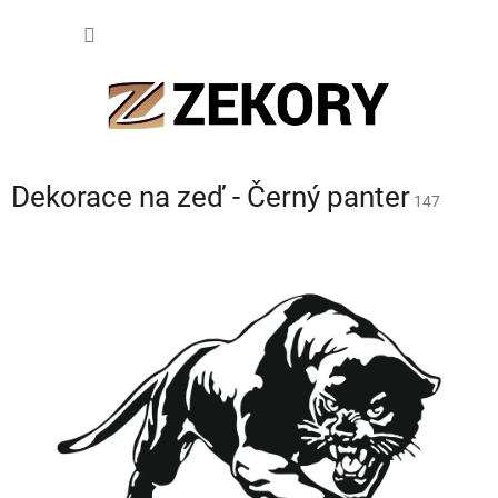
Přejít
NÁKUP
na
obsah
KOŠÍK
Dekorace na zeď - Černý panter
147