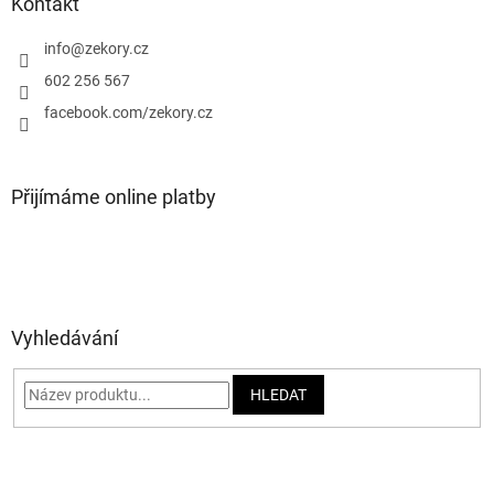
a
Kontakt
t
í
info
@
zekory.cz
602 256 567
facebook.com/zekory.cz
Přijímáme online platby
Vyhledávání
HLEDAT