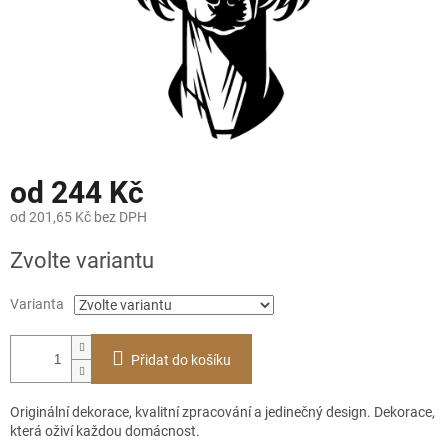
od
244 Kč
od
201,65 Kč
bez DPH
Měrná
Zvolte variantu
cena:
Varianta
Přidat do košíku
Originální dekorace, kvalitní zpracování a jedinečný design. Dekorace,
která oživí každou domácnost.