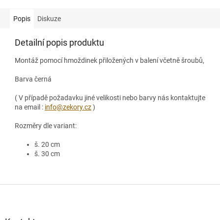
Popis
Diskuze
Detailní popis produktu
Montáž pomocí hmoždinek přiložených v balení včetně šroubů,
Barva černá
( V případě požadavku jiné velikosti nebo barvy nás kontaktujte
na email :
info@zekory.cz
)
Rozměry dle variant:
š. 20 cm
š. 30 cm
Z
á
p