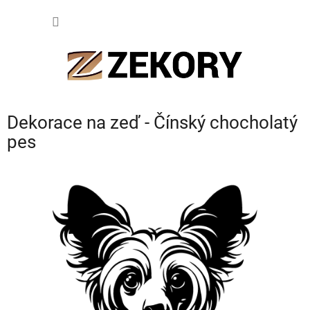
Přejít
NÁKUP
na
obsah
KOŠÍK
Dekorace na zeď - Čínský chocholatý
pes