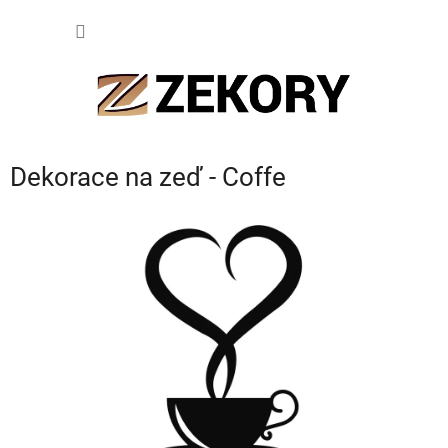
Přejít
NÁKUP
na
obsah
KOŠÍK
Dekorace na zeď - Coffe