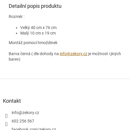
Detailní popis produktu
Rozměr :
Velký 40 cm x 76 cm
Malý 10 cm x 19 cm
Montáž pomocí hmoždinek
Barva černá ( dle dohody na
info@zekory.cz
je možnost i jiných
barev)
Z
á
p
a
Kontakt
t
í
info
@
zekory.cz
602 256 567
facebook.com/zekory.cz