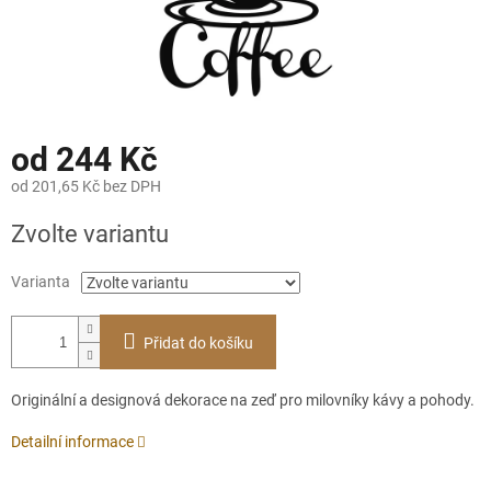
od
244 Kč
od
201,65 Kč
bez DPH
Měrná
Zvolte variantu
cena:
Varianta
Přidat do košíku
Originální a designová dekorace na zeď pro milovníky kávy a pohody.
Detailní informace