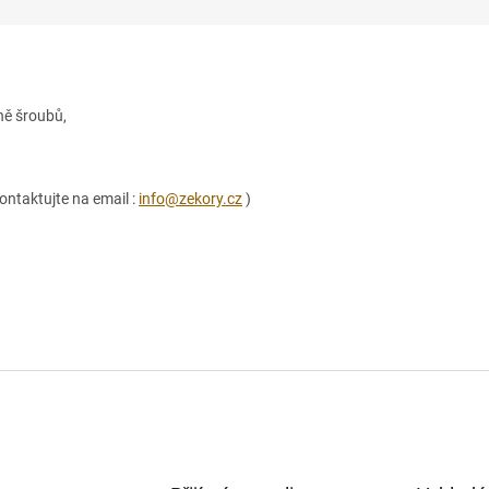
ně šroubů,
ontaktujte na email :
info@zekory.cz
)