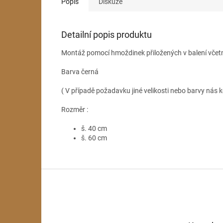
Popis
Diskuze
Detailní popis produktu
Montáž pomocí hmoždinek přiložených v balení včet
Barva černá
( V případě požadavku jiné velikosti nebo barvy nás k
Rozměr :
š. 40 cm
š. 60 cm
Z
á
p
a
t