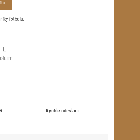
íku
níky fotbalu.
DÍLET
ČR
Rychlé odeslání