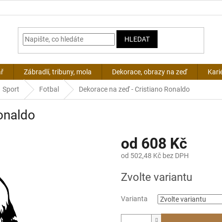
HLEDAT
ář
Zábradlí, tribuny, mola
Dekorace, obrazy na zeď
Kari
Sport
Fotbal
Dekorace na zeď - Cristiano Ronaldo
onaldo
od
608 Kč
od
502,48 Kč
bez DPH
Měrná
Zvolte variantu
cena:
Varianta