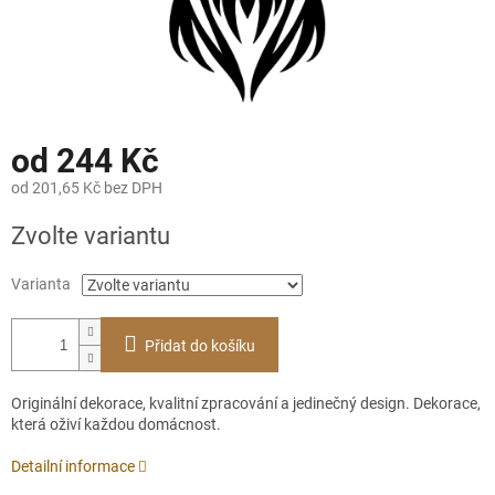
od
244 Kč
od
201,65 Kč
bez DPH
Měrná
Zvolte variantu
cena:
Varianta
Přidat do košíku
Originální dekorace, kvalitní zpracování a jedinečný design. Dekorace,
která oživí každou domácnost.
Detailní informace