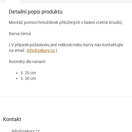
Detailní popis produktu
Montáž pomocí hmoždinek přiložených v balení včetně šroubů,
Barva černá
( V případě požadavku jiné velikosti nebo barvy nás kontaktujte
na email :
info@zekory.cz
)
Rozměry dle variant:
š. 20 cm
š. 30 cm
Z
á
p
a
Kontakt
t
info
@
zekory.cz