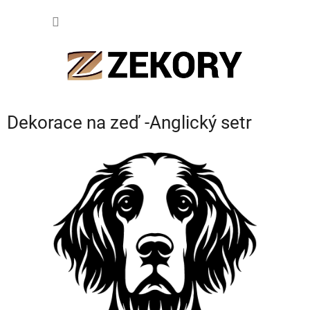
Přejít
NÁKUP
na
obsah
KOŠÍK
Dekorace na zeď -Anglický setr