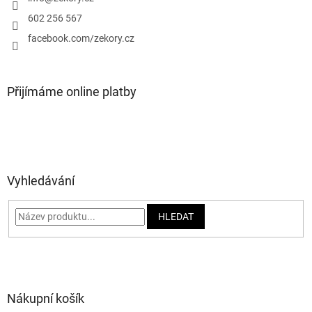
í
602 256 567
facebook.com/zekory.cz
Přijímáme online platby
Vyhledávání
HLEDAT
Nákupní košík