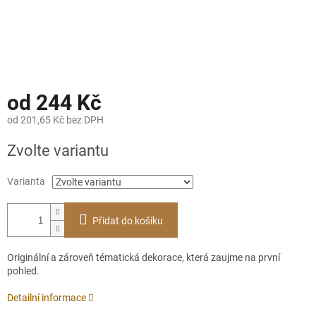
od
244 Kč
od
201,65 Kč
bez DPH
Měrná
Zvolte variantu
cena:
Varianta
Přidat do košíku
Originální a zároveň tématická dekorace, která zaujme na první
pohled.
Detailní informace