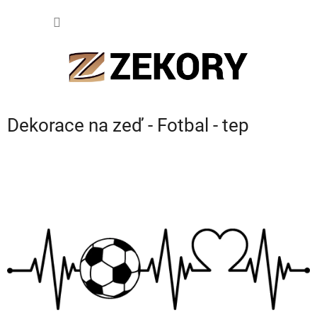
Přejít
NÁKUP
na
obsah
KOŠÍK
Dekorace na zeď - Fotbal - tep