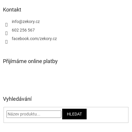
p
a
Kontakt
t
í
info
@
zekory.cz
602 256 567
facebook.com/zekory.cz
Přijímáme online platby
Vyhledávání
HLEDAT