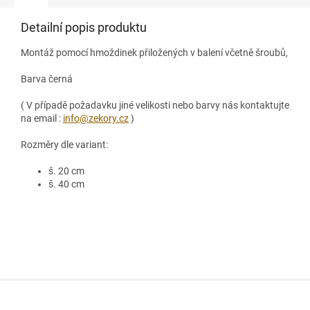
Detailní popis produktu
Montáž pomocí hmoždinek přiložených v balení včetně šroubů,
Barva černá
( V případě požadavku jiné velikosti nebo barvy nás kontaktujte
na email :
info@zekory.cz
)
Rozměry dle variant:
š. 20 cm
š. 40 cm
Z
á