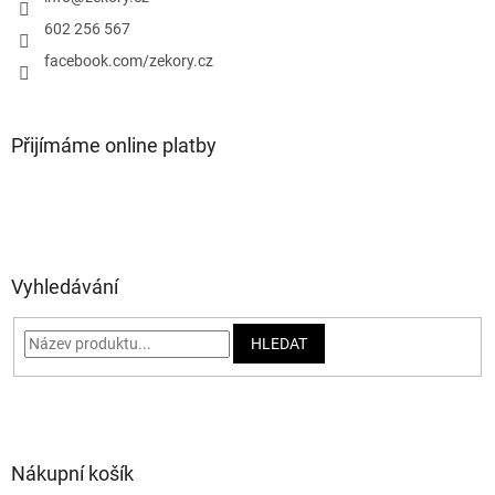
í
602 256 567
facebook.com/zekory.cz
Přijímáme online platby
Vyhledávání
HLEDAT
Nákupní košík