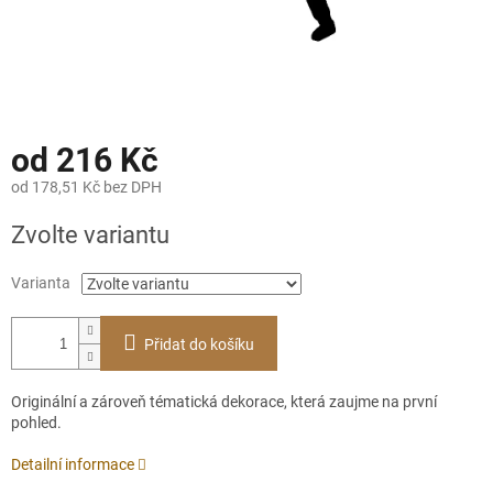
od
216 Kč
od
178,51 Kč
bez DPH
Měrná
Zvolte variantu
cena:
Varianta
Přidat do košíku
Originální a zároveň tématická dekorace, která zaujme na první
pohled.
Detailní informace