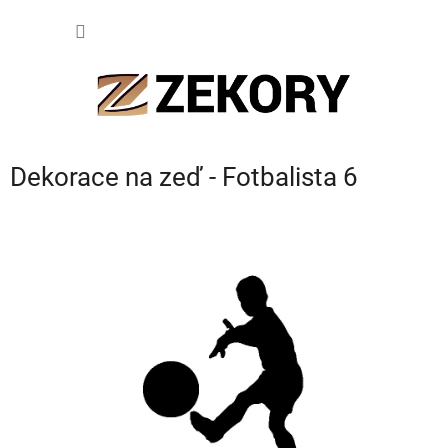
Přejít
NÁKUP
na
obsah
KOŠÍK
Dekorace na zeď - Fotbalista 6