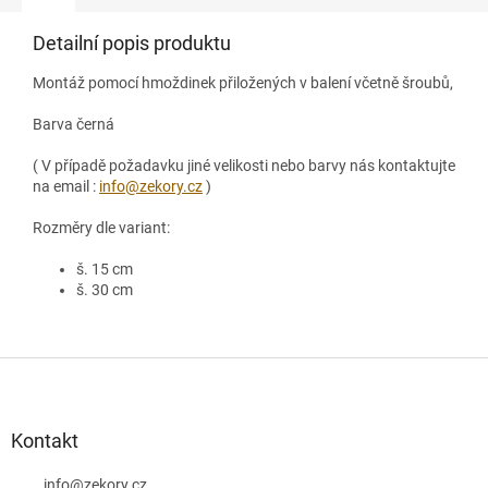
Detailní popis produktu
Montáž pomocí hmoždinek přiložených v balení včetně šroubů,
Barva černá
( V případě požadavku jiné velikosti nebo barvy nás kontaktujte
na email :
info@zekory.cz
)
Rozměry dle variant:
š. 15 cm
š. 30 cm
Z
á
p
a
Kontakt
t
info
@
zekory.cz