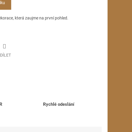
íku
ekorace, která zaujme na první pohled.
DÍLET
ČR
Rychlé odeslání