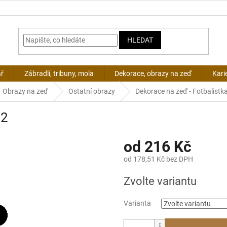
HLEDAT
ář
Zábradlí, tribuny, mola
Dekorace, obrazy na zeď
Kari
Obrazy na zeď
Ostatní obrazy
Dekorace na zeď - Fotbalistk
 2
od
216 Kč
od
178,51 Kč
bez DPH
Měrná
Zvolte variantu
cena:
Varianta