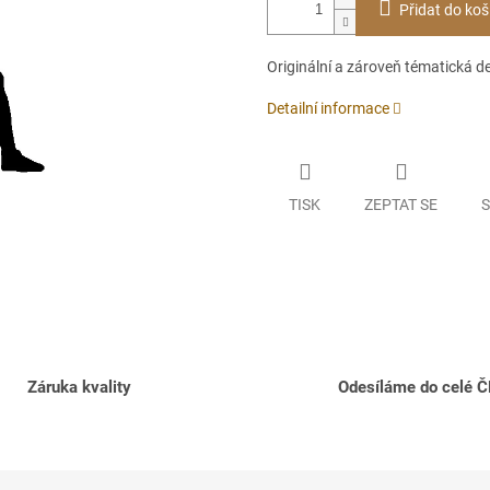
Přidat do koš
Originální a zároveň tématická d
Detailní informace
TISK
ZEPTAT SE
S
Záruka kvality
Odesíláme do celé 