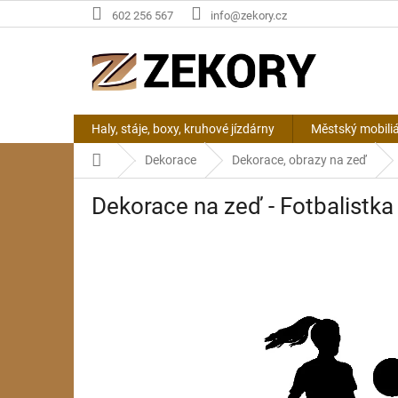
Přejít
602 256 567
info@zekory.cz
na
obsah
Haly, stáje, boxy, kruhové jízdárny
Městský mobili
Domů
Dekorace
Dekorace, obrazy na zeď
Dekorace na zeď - Fotbalistka