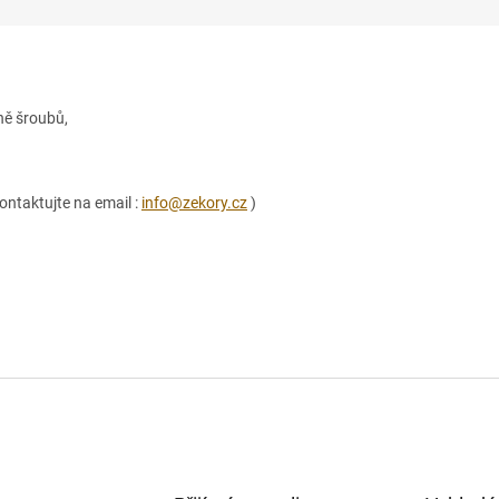
ně šroubů,
ontaktujte na email :
info@zekory.cz
)