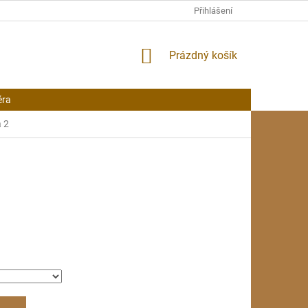
Přihlášení
NÁKUPNÍ
Prázdný košík
KOŠÍK
éra
a 2