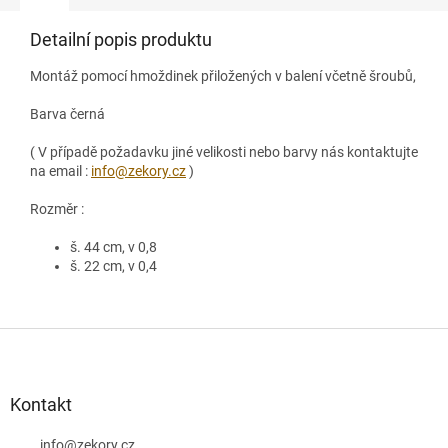
Detailní popis produktu
Montáž pomocí hmoždinek přiložených v balení včetně šroubů,
Barva černá
( V případě požadavku jiné velikosti nebo barvy nás kontaktujte
na email :
info@zekory.cz
)
Rozměr :
š. 44 cm, v 0,8
š. 22 cm, v 0,4
Z
á
p
a
Kontakt
t
info
@
zekory.cz