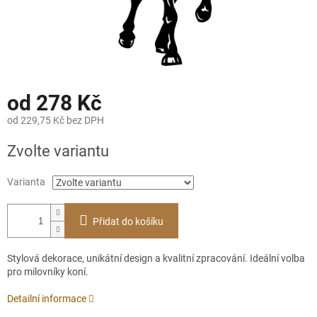
od
278 Kč
od
229,75 Kč
bez DPH
Měrná
Zvolte variantu
cena:
Varianta
Přidat do košíku
Stylová dekorace, unikátní design a kvalitní zpracování. Ideální volba
pro milovníky koní.
Detailní informace