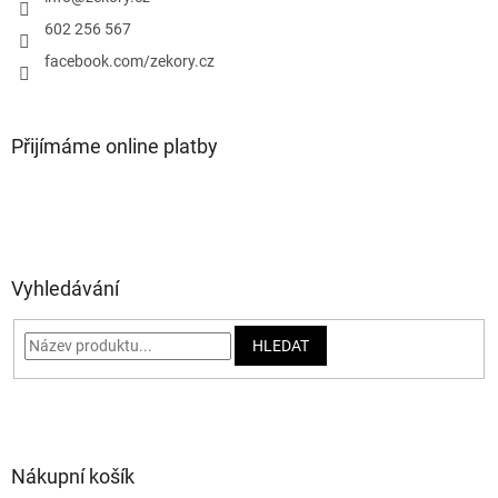
í
602 256 567
facebook.com/zekory.cz
Přijímáme online platby
Vyhledávání
HLEDAT
Nákupní košík