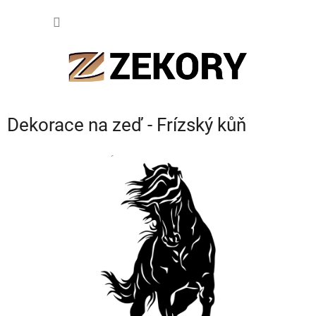
Přejít
NÁKUP
na
obsah
KOŠÍK
Dekorace na zeď - Frízský kůň