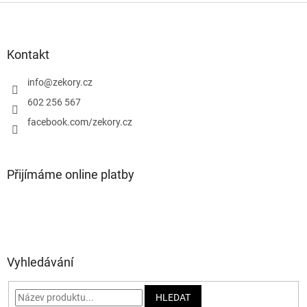
Z
á
p
a
Kontakt
t
í
info
@
zekory.cz
602 256 567
facebook.com/zekory.cz
Přijímáme online platby
Vyhledávání
HLEDAT