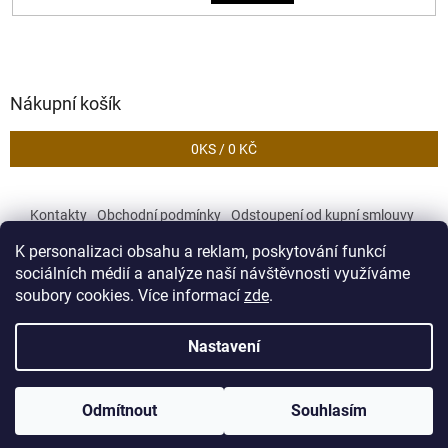
Nákupní košík
0
KS /
0 KČ
Kontakty
Obchodní podmínky
Odstoupení od kupní smlouvy
Podmínky ochrany osobních údajů
K personalizaci obsahu a reklam, poskytování funkcí
sociálních médií a analýze naší návštěvnosti využíváme
soubory cookies. Více informací
zde
.
Vytvořil Shoptet
Nastavení
Copyright 2026
Zekory
. Všechna práva vyhrazena.
Upravit
Odmítnout
Souhlasím
nastavení cookies