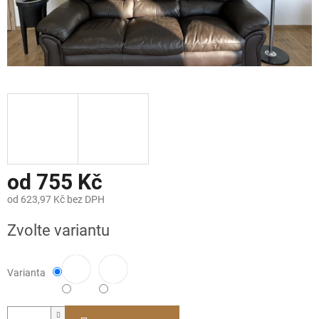
od
755 Kč
od
623,97 Kč
bez DPH
Měrná
Zvolte variantu
cena:
Varianta