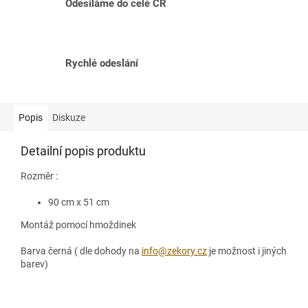
Odesíláme do celé ČR
Rychlé odeslání
Popis
Diskuze
Detailní popis produktu
Rozměr :
90 cm x 51 cm
Montáž pomocí hmoždinek
Barva černá ( dle dohody na
info@zekory.cz
je možnost i jiných
barev)