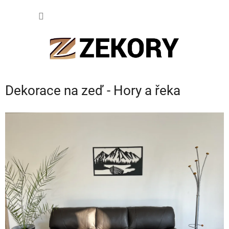
Přejít
NÁKUP
na
obsah
KOŠÍK
Dekorace na zeď - Hory a řeka