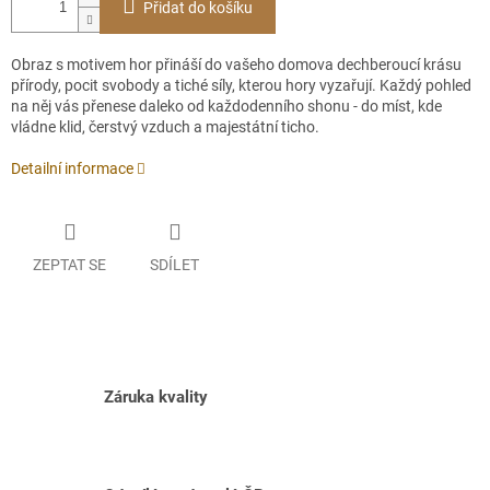
Přidat do košíku
Obraz s motivem hor přináší do vašeho domova dechberoucí krásu
přírody, pocit svobody a tiché síly, kterou hory vyzařují. Každý pohled
na něj vás přenese daleko od každodenního shonu - do míst, kde
vládne klid, čerstvý vzduch a majestátní ticho.
Detailní informace
ZEPTAT SE
SDÍLET
Záruka kvality