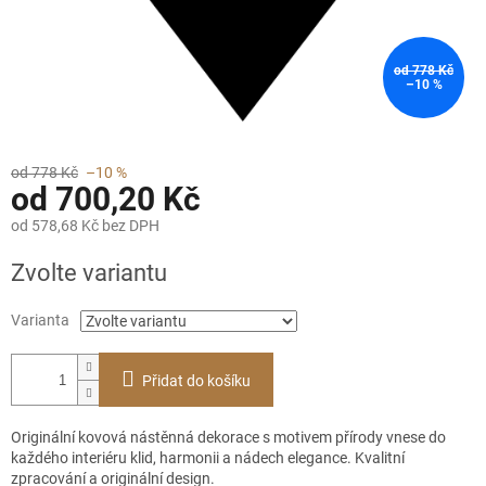
od 778 Kč
–10 %
od 778 Kč
–10 %
od
700,20 Kč
od
578,68 Kč
bez DPH
Měrná
Zvolte variantu
cena:
Varianta
Přidat do košíku
Originální kovová nástěnná dekorace s motivem přírody vnese do
každého interiéru klid, harmonii a nádech elegance. Kvalitní
zpracování a originální design.