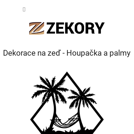
Přejít
NÁKUP
na
obsah
KOŠÍK
Dekorace na zeď - Houpačka a palmy