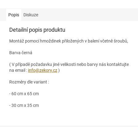
Popis
Diskuze
Detailní popis produktu
Montáž pomocí hmoždinek přiložených v balení včetně šroubů,
Barva černá
( V případě požadavku jiné velikosti nebo barvy nás kontaktujte
na email :
info@zekory.cz
)
Rozměry dle variant :
- 60 cm x 65 cm
- 30 cm x 35 cm
Z
á