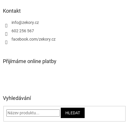
p
a
Kontakt
t
í
info
@
zekory.cz
602 256 567
facebook.com/zekory.cz
Přijímáme online platby
Vyhledávání
HLEDAT