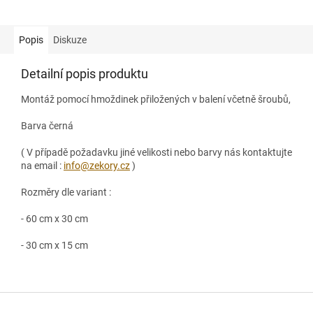
Popis
Diskuze
Detailní popis produktu
Montáž pomocí hmoždinek přiložených v balení včetně šroubů,
Barva černá
( V případě požadavku jiné velikosti nebo barvy nás kontaktujte
na email :
info@zekory.cz
)
Rozměry dle variant :
- 60 cm x 30 cm
- 30 cm x 15 cm
Z