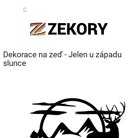
Přejít
NÁKUP
na
obsah
KOŠÍK
Dekorace na zeď - Jelen u západu
slunce