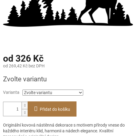
od
326 Kč
od
269,42 Kč
bez DPH
Měrná
Zvolte variantu
cena:
Varianta
Přidat do košíku
Originální kovová nástěnná dekorace s motivem přírody vnese do
každého interiéru klid, harmonii a nádech elegance. Kvalitní