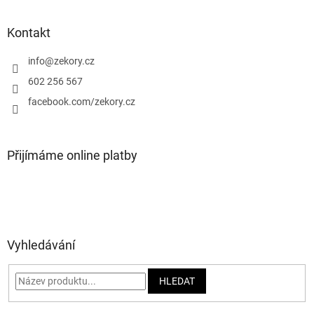
á
p
a
Kontakt
t
í
info
@
zekory.cz
602 256 567
facebook.com/zekory.cz
Přijímáme online platby
Vyhledávání
HLEDAT