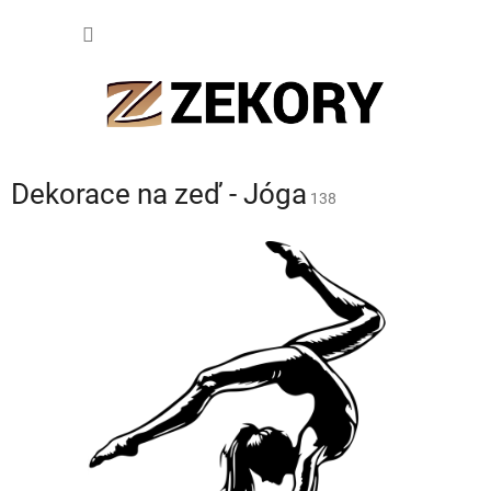
Přejít
NÁKUP
na
obsah
KOŠÍK
Dekorace na zeď - Jóga
138