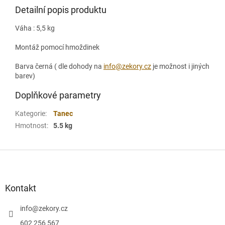
Detailní popis produktu
Váha : 5,5 kg
Montáž pomocí hmoždinek
Barva černá ( dle dohody na
info@zekory.cz
je možnost i jiných
barev)
Doplňkové parametry
Kategorie
:
Tanec
Hmotnost
:
5.5 kg
Z
á
p
a
Kontakt
t
í
info
@
zekory.cz
602 256 567