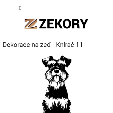
Přejít
NÁKUP
na
obsah
KOŠÍK
Dekorace na zeď - Knírač 11