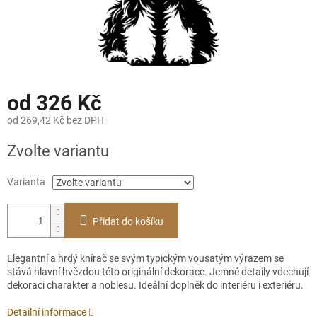
od
326 Kč
od
269,42 Kč
bez DPH
Měrná
Zvolte variantu
cena:
Varianta
Přidat do košíku
Elegantní a hrdý knírač se svým typickým vousatým výrazem se
stává hlavní hvězdou této originální dekorace. Jemné detaily vdechují
dekoraci charakter a noblesu. Ideální doplněk do interiéru i exteriéru.
Detailní informace