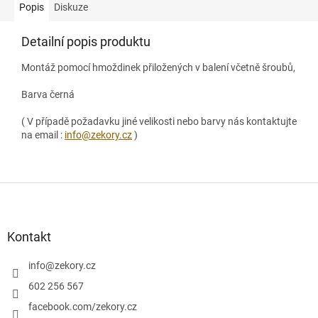
Popis
Diskuze
Detailní popis produktu
Montáž pomocí hmoždinek přiložených v balení včetně šroubů,
Barva černá
( V případě požadavku jiné velikosti nebo barvy nás kontaktujte
na email :
info@zekory.cz
)
Z
á
p
a
Kontakt
t
í
info
@
zekory.cz
602 256 567
facebook.com/zekory.cz