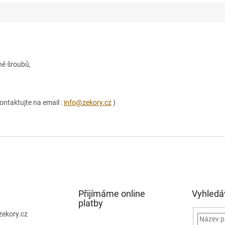
ně šroubů,
ontaktujte na email :
info@zekory.cz
)
Přijímáme online
Vyhledá
platby
zekory.cz