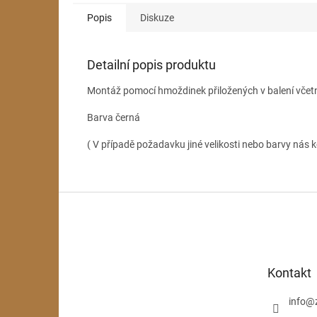
Popis
Diskuze
Detailní popis produktu
Montáž pomocí hmoždinek přiložených v balení včet
Barva černá
( V případě požadavku jiné velikosti nebo barvy nás k
Z
á
p
a
t
Kontakt
í
info
@