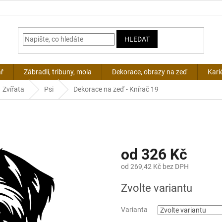
HLEDAT
ář
Zábradlí, tribuny, mola
Dekorace, obrazy na zeď
Kari
Zvířata
Psi
Dekorace na zeď - Knírač 19
od
326 Kč
od
269,42 Kč
bez DPH
Měrná
Zvolte variantu
cena:
Varianta