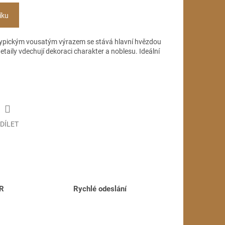
íku
 typickým vousatým výrazem se stává hlavní hvězdou
etaily vdechují dekoraci charakter a noblesu. Ideální
DÍLET
ČR
Rychlé odeslání