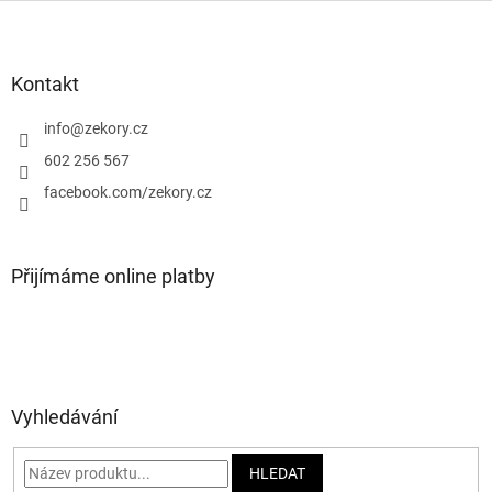
Z
á
p
a
Kontakt
t
í
info
@
zekory.cz
602 256 567
facebook.com/zekory.cz
Přijímáme online platby
Vyhledávání
HLEDAT