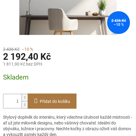
2 436 Kč
–10 %
2 436 Kč
–10 %
2 192,40 Kč
1 811,90 Kč bez DPH
Měrná
Skladem
cena:
Přidat do košíku
Stylový doplněk do interiéru, který vdechne útulnost každé místnosti -
ať už jste milovník designu, nebo vášnivý chovatel. Ideální do
obýváku, ložnice i pracovny. Nechte kočky z obrazu oživit váš domov
a vykouzlit úsměv každý den.