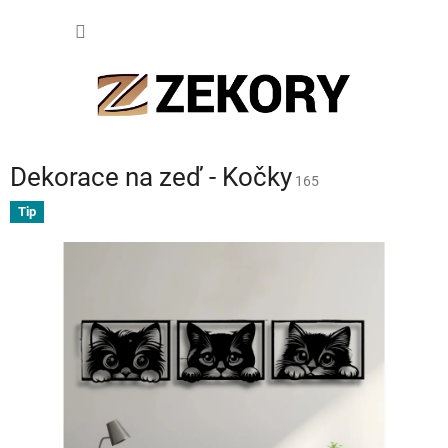
Přejít
NÁKUP
na
obsah
KOŠÍK
Dekorace na zeď - Kočky
165
Tip