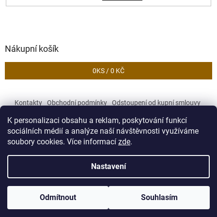
Nákupní košík
0
KS /
0 KČ
Kontakty
Obchodní podmínky
Odstoupení od kupní smlouvy
Podmínky ochrany osobních údajů
K personalizaci obsahu a reklam, poskytování funkcí
sociálních médií a analýze naší návštěvnosti využíváme
soubory cookies. Více informací
zde
.
Vytvořil Shoptet
Nastavení
Copyright 2026
Zekory
. Všechna práva vyhrazena.
Upravit
Odmítnout
Souhlasím
nastavení cookies