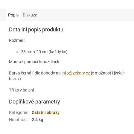
Popis
Diskuze
Detailní popis produktu
Rozměr :
28 cm x 20 cm (každý ks)
Montáž pomocí hmoždinek
Barva černá ( dle dohody na
info@zekory.cz
je možnost i jiných
barev)
Tři ks v balení
Doplňkové parametry
Kategorie
:
Ostatní obrazy
Hmotnost
:
2.4 kg