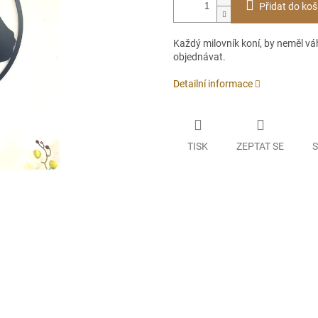
Přidat do koš
Každý milovník koní, by neměl vá
objednávat.
Detailní informace
TISK
ZEPTAT SE
S