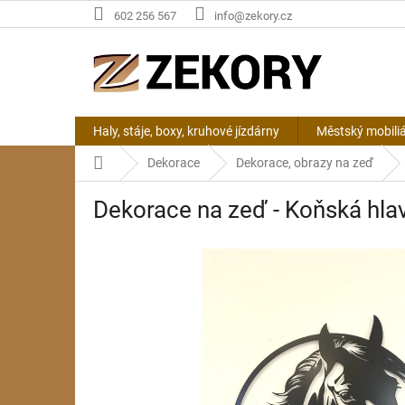
Přejít
602 256 567
info@zekory.cz
na
obsah
Haly, stáje, boxy, kruhové jízdárny
Městský mobili
Domů
Dekorace
Dekorace, obrazy na zeď
Dekorace na zeď - Koňská hla