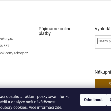
Přijímáme online
Vyhledá
platby
zekory.cz
56 567
ook.com/zekory.cz
Nákupní
zaci obsahu a reklam, poskytování funkcí
Odmítnout
bchodní podmínky
Odstoupení od kupní smlouvy
Podmínky ochrany os
édií a analýze naší návštěvnosti
oubory cookies. Více informací
zde
.