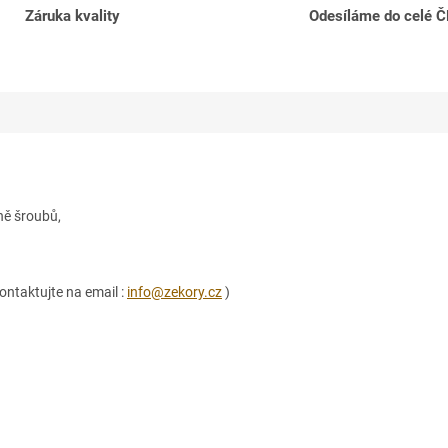
Záruka kvality
Odesíláme do celé 
ně šroubů,
ontaktujte na email :
info@zekory.cz
)