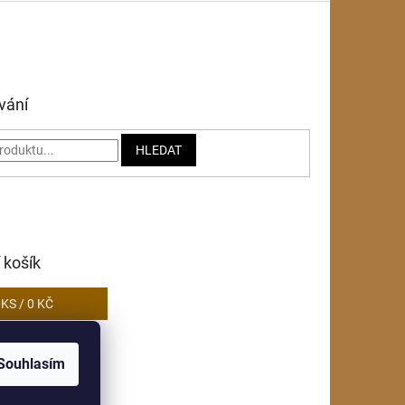
vání
HLEDAT
 košík
0
KS /
0 KČ
Souhlasím
obních údajů