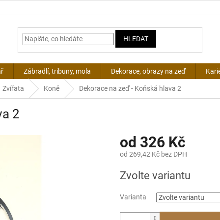
HLEDAT
ář
Zábradlí, tribuny, mola
Dekorace, obrazy na zeď
Kari
Zvířata
Koně
Dekorace na zeď - Koňská hlava 2
va 2
od
326 Kč
od
269,42 Kč
bez DPH
Měrná
Zvolte variantu
cena:
Varianta