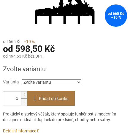
od 665 Kč
–10 %
od 665 Kč
–10 %
od
598,50 Kč
od
494,63 Kč
bez DPH
Měrná
Zvolte variantu
cena:
Varianta
Přidat do košíku
Praktický a stylový věšák, který spojuje funkčnost s moderním
designem - ideální doplněk do předsíně, chodby nebo šatny.
Detailní informace