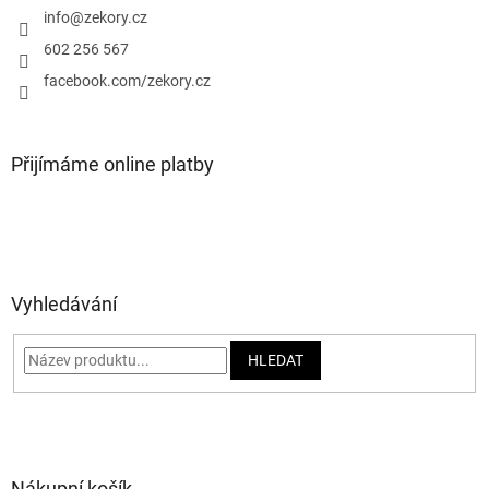
í
info
@
zekory.cz
602 256 567
facebook.com/zekory.cz
Přijímáme online platby
Vyhledávání
HLEDAT
Nákupní košík