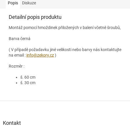
Popis
Diskuze
Detailní popis produktu
Montáž pomocí hmoždinek přiložených v balení včetně šroubů,
Barva černá
( V případě požadavku jiné velikosti nebo barvy nás kontaktujte
na email :
info@zekory.cz
)
Rozměr :
š. 60 cm
š. 30 cm
Z
á
p
a
Kontakt
t