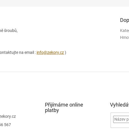
Dop
ně šroubů,
Kate
Hmo
ontaktujte na email :
info@zekory.cz
)
Přijímáme online
Vyhledá
platby
zekory.cz
56 567