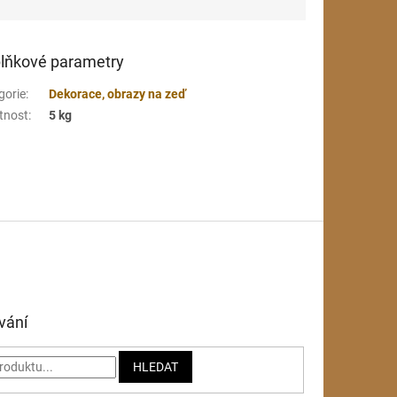
lňkové parametry
gorie
:
Dekorace, obrazy na zeď
tnost
:
5 kg
vání
HLEDAT