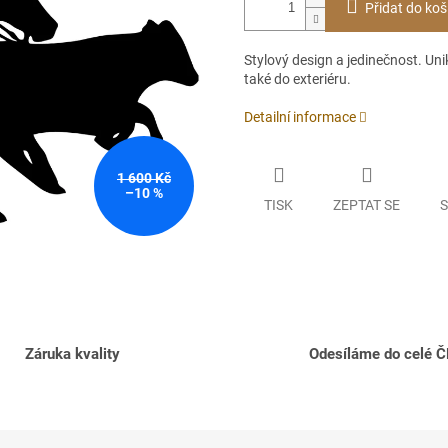
Přidat do koš
Stylový design a jedinečnost. Unik
také do exteriéru.
Detailní informace
1 600 Kč
–10 %
TISK
ZEPTAT SE
S
Záruka kvality
Odesíláme do celé 