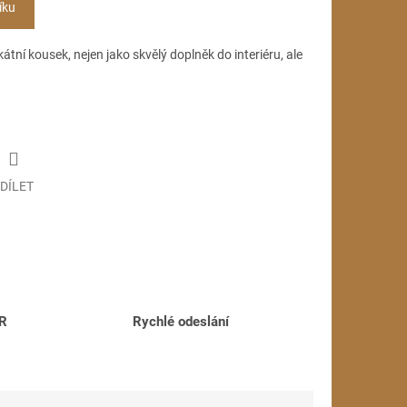
íku
átní kousek, nejen jako skvělý doplněk do interiéru, ale
DÍLET
ČR
Rychlé odeslání