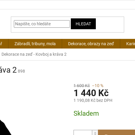
HLEDAT
ář
Zábradlí, tribuny, mola
Dekorace, obrazy na zeď
Kari
Dekorace na zeď - Kovboj a kráva 2
áva 2
898
1 600 Kč
–10 %
1 440 Kč
1 190,08 Kč bez DPH
Měrná
Skladem
cena: