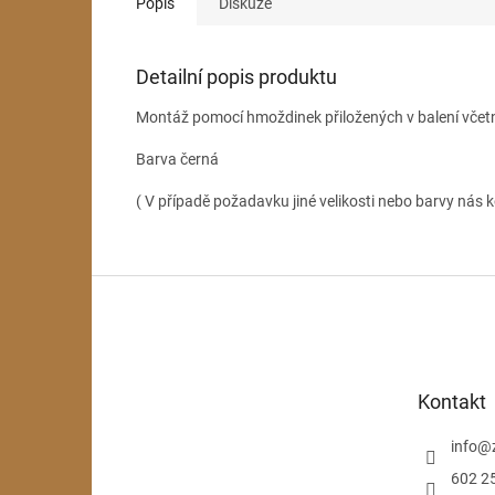
Popis
Diskuze
Detailní popis produktu
Montáž pomocí hmoždinek přiložených v balení včet
Barva černá
( V případě požadavku jiné velikosti nebo barvy nás k
Z
á
p
a
t
Kontakt
í
info
@
602 2