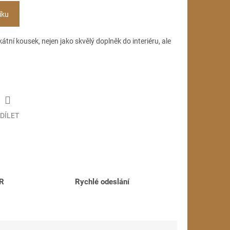
íku
átní kousek, nejen jako skvělý doplněk do interiéru, ale
DÍLET
ČR
Rychlé odeslání