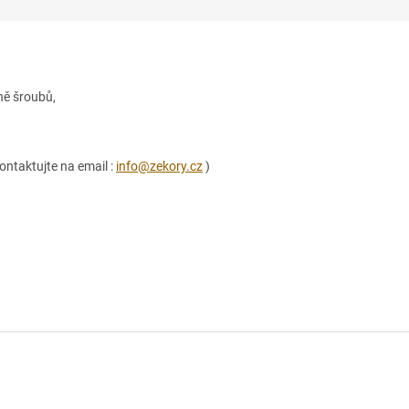
ně šroubů,
ontaktujte na email :
info@zekory.cz
)