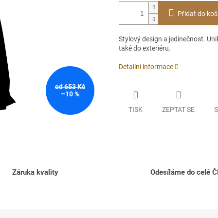
Přidat do koš
Stylový design a jedinečnost. Unik
také do exteriéru.
Detailní informace
od 653 Kč
–10 %
TISK
ZEPTAT SE
S
Záruka kvality
Odesíláme do celé 