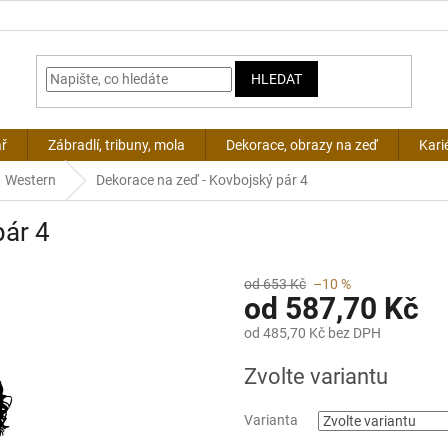
HLEDAT
ář
Zábradlí, tribuny, mola
Dekorace, obrazy na zeď
Kari
Western
Dekorace na zeď - Kovbojský pár 4
pár 4
od 653 Kč
–10 %
od
587,70 Kč
od
485,70 Kč
bez DPH
Měrná
Zvolte variantu
cena:
Varianta