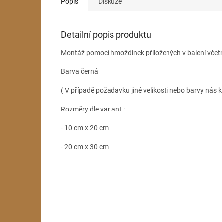
Popis
Diskuze
Detailní popis produktu
Montáž pomocí hmoždinek přiložených v balení včet
Barva černá
( V případě požadavku jiné velikosti nebo barvy nás k
Rozměry dle variant :
- 10 cm x 20 cm
- 20 cm x 30 cm
Z
á
p
a