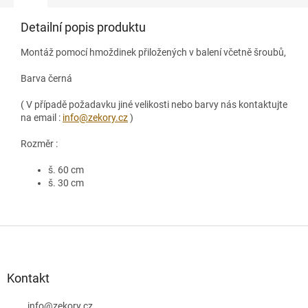
Detailní popis produktu
Montáž pomocí hmoždinek přiložených v balení včetně šroubů,
Barva černá
( V případě požadavku jiné velikosti nebo barvy nás kontaktujte
na email :
info@zekory.cz
)
Rozměr :
š. 60 cm
š. 30 cm
Z
á
p
a
Kontakt
t
info
@
zekory.cz