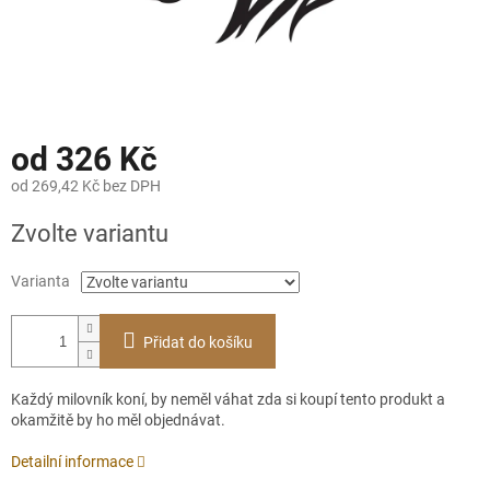
od
326 Kč
od
269,42 Kč
bez DPH
Měrná
Zvolte variantu
cena:
Varianta
Přidat do košíku
Každý milovník koní, by neměl váhat zda si koupí tento produkt a
okamžitě by ho měl objednávat.
Detailní informace