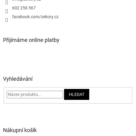
í
602 256 567
facebook.com/zekory.cz
Přijímáme online platby
Vyhledávání
HLEDAT
Nákupní košík