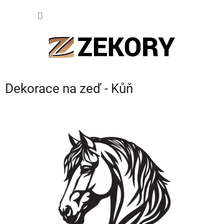
Přejít
NÁKUP
na
obsah
KOŠÍK
Dekorace na zeď - Kůň