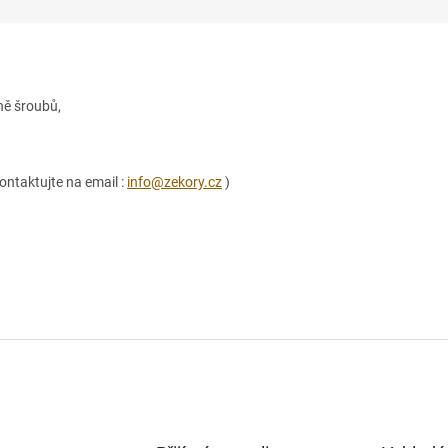
ně šroubů,
ontaktujte na email :
info@zekory.cz
)