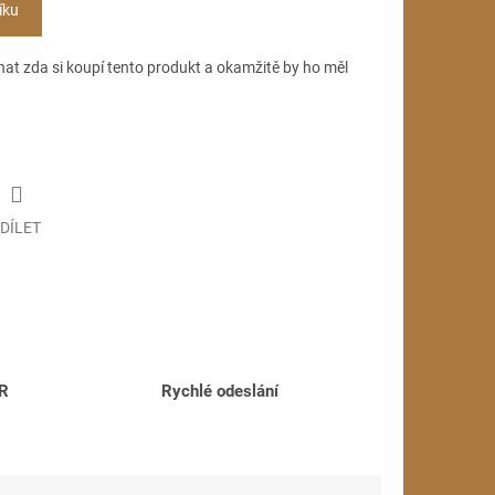
íku
hat zda si koupí tento produkt a okamžitě by ho měl
DÍLET
ČR
Rychlé odeslání