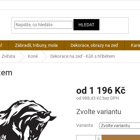
HLEDAT
ář
Zábradlí, tribuny, mola
Dekorace, obrazy na zeď
Kari
Zvířata
Koně
Dekorace na zeď - Kůň s hříbětem
ětem
od
1 196 Kč
od
988,43 Kč
bez DPH
Měrná
Zvolte variantu
cena:
Varianta