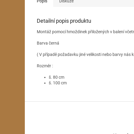
Popis
Diskuze
Detailní popis produktu
Montáž pomocí hmoždinek přiložených v balení včet
Barva černá
( V případě požadavku jiné velikosti nebo barvy nás k
Rozměr :
š. 80 cm
š. 100 cm
Z
á
p
a
t