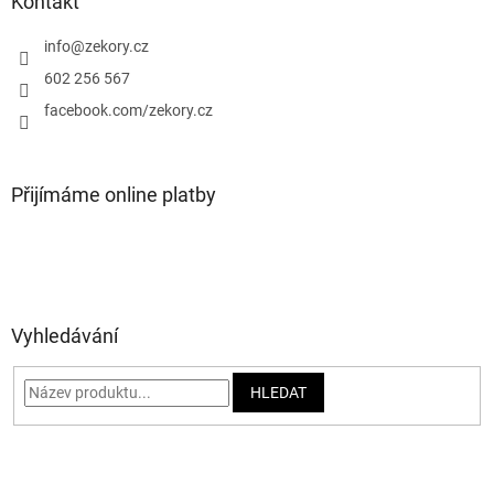
a
Kontakt
t
í
info
@
zekory.cz
602 256 567
facebook.com/zekory.cz
Přijímáme online platby
Vyhledávání
HLEDAT