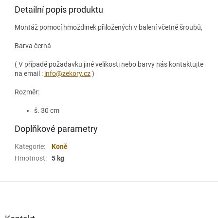
Detailní popis produktu
Montáž pomocí hmoždinek přiložených v balení včetně šroubů,
Barva černá
( V případě požadavku jiné velikosti nebo barvy nás kontaktujte
na email :
info@zekory.cz
)
Rozměr:
š. 30 cm
Doplňkové parametry
Kategorie
:
Koně
Hmotnost
:
5 kg
Z
á
p