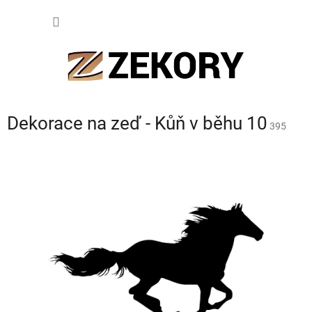
Přejít
NÁKUP
na
obsah
KOŠÍK
Dekorace na zeď - Kůň v běhu 10
395