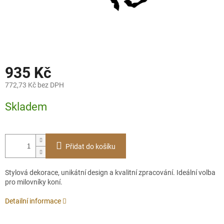
935 Kč
772,73 Kč bez DPH
Měrná
Skladem
cena:
Přidat do košíku
Stylová dekorace, unikátní design a kvalitní zpracování. Ideální volba
pro milovníky koní.
Detailní informace