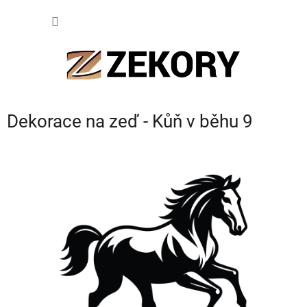
Přejít
NÁKUP
na
obsah
KOŠÍK
Dekorace na zeď - Kůň v běhu 9