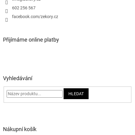
í
602 256 567
facebook.com/zekory.cz
Přijímáme online platby
Vyhledávání
HLEDAT
Nákupní košík