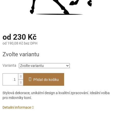
od
230 Kč
od
190,08 Kč
bez DPH
Měrná
Zvolte variantu
cena:
Varianta
Přidat do košíku
Stylová dekorace, unikátní design a kvalitní zpracování. Ideální volba
pro milovníky koní.
Detailní informace