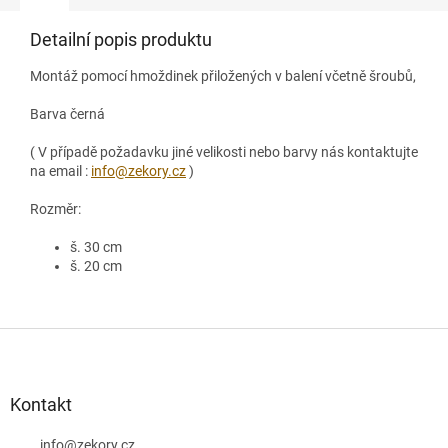
Detailní popis produktu
Montáž pomocí hmoždinek přiložených v balení včetně šroubů,
Barva černá
( V případě požadavku jiné velikosti nebo barvy nás kontaktujte
na email :
info@zekory.cz
)
Rozměr:
š. 30 cm
š. 20 cm
Z
á
p
a
Kontakt
t
info
@
zekory.cz