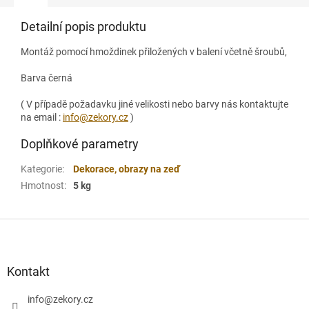
Detailní popis produktu
Montáž pomocí hmoždinek přiložených v balení včetně šroubů,
Barva černá
( V případě požadavku jiné velikosti nebo barvy nás kontaktujte
na email :
info@zekory.cz
)
Doplňkové parametry
Kategorie
:
Dekorace, obrazy na zeď
Hmotnost
:
5 kg
Z
á
p
a
Kontakt
t
í
info
@
zekory.cz