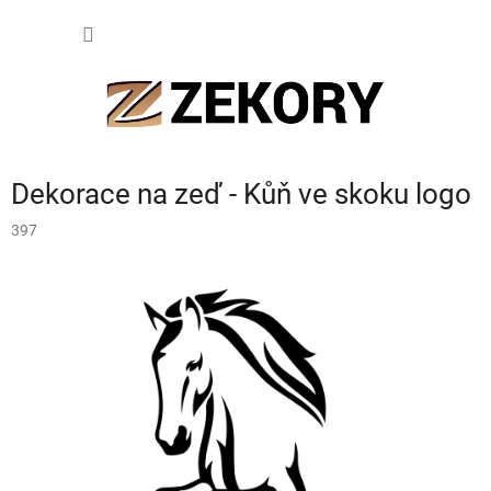
Přejít
NÁKUP
na
obsah
KOŠÍK
Dekorace na zeď - Kůň ve skoku logo
397