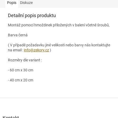
Popis
Diskuze
Detailní popis produktu
Montáž pomocí hmoždinek přiložených v balení včetně šroubů,
Barva černá
( V případě požadavku jiné velikosti nebo barvy nás kontaktujte
na email :
info@zekory.cz
)
Rozměry dle variant :
- 60 cm x 30 cm
- 40 cm x 20 cm
Z
á
p
a
Kontakt