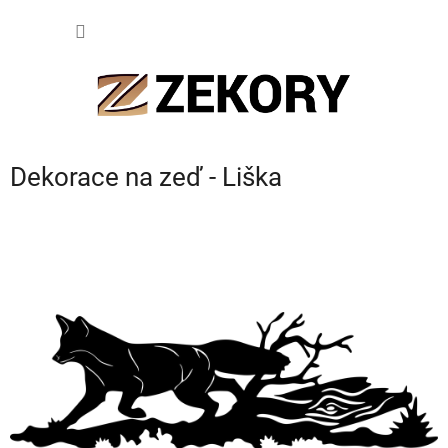
Přejít
NÁKUP
na
obsah
KOŠÍK
Dekorace na zeď - Liška