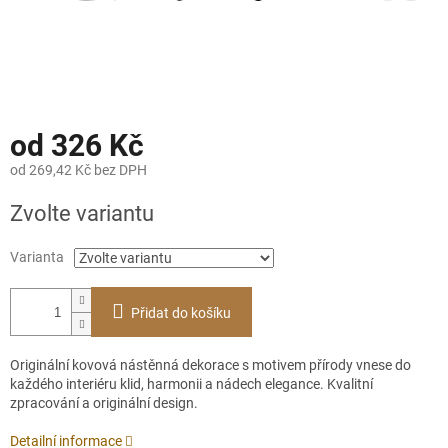
od
326 Kč
od
269,42 Kč
bez DPH
Měrná
Zvolte variantu
cena:
Varianta
Přidat do košíku
Originální kovová nástěnná dekorace s motivem přírody vnese do
každého interiéru klid, harmonii a nádech elegance. Kvalitní
zpracování a originální design.
Detailní informace