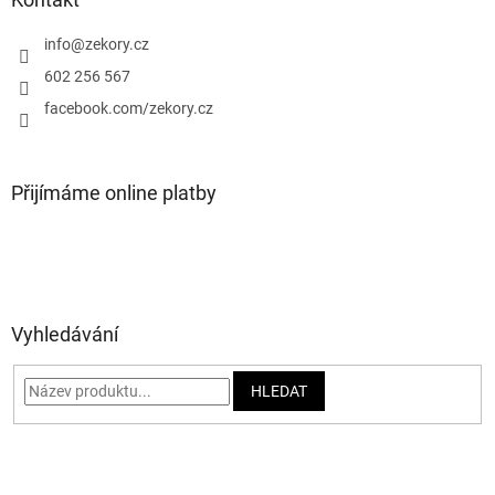
t
í
info
@
zekory.cz
602 256 567
facebook.com/zekory.cz
Přijímáme online platby
Vyhledávání
HLEDAT