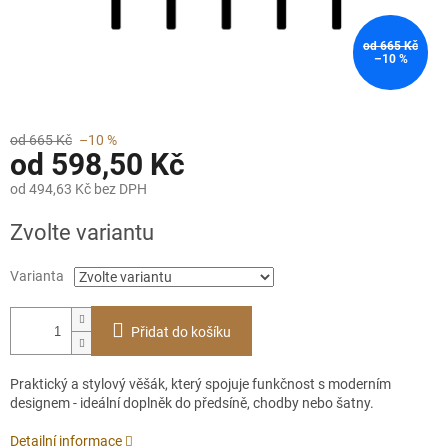
od 665 Kč
–10 %
od 665 Kč
–10 %
od
598,50 Kč
od
494,63 Kč
bez DPH
Měrná
Zvolte variantu
cena:
Varianta
Přidat do košíku
Praktický a stylový věšák, který spojuje funkčnost s moderním
designem - ideální doplněk do předsíně, chodby nebo šatny.
Detailní informace