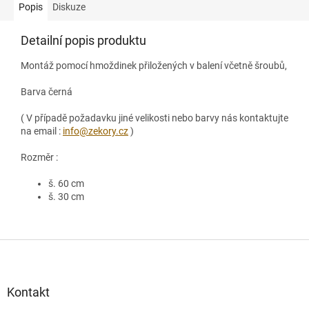
Popis
Diskuze
Detailní popis produktu
Montáž pomocí hmoždinek přiložených v balení včetně šroubů,
Barva černá
( V případě požadavku jiné velikosti nebo barvy nás kontaktujte
na email :
info@zekory.cz
)
Rozměr :
š. 60 cm
š. 30 cm
Z
á
p
a
Kontakt
t