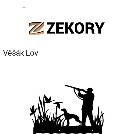
Přejít
NÁKUP
na
obsah
KOŠÍK
Věšák Lov