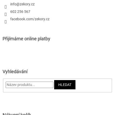
í
info
@
zekory.cz
602 256 567
facebook.com/zekory.cz
Přijímáme online platby
Vyhledávání
HLEDAT
Nákupní košík