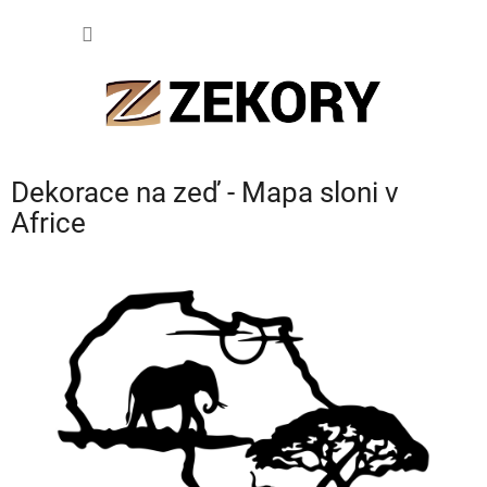
Přejít
NÁKUP
na
obsah
KOŠÍK
Dekorace na zeď - Mapa sloni v
Africe