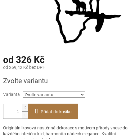
od
326 Kč
od
269,42 Kč
bez DPH
Měrná
Zvolte variantu
cena:
Varianta
Přidat do košíku
Originální kovová nástěnná dekorace s motivem přírody vnese do
každého interiéru klid, harmonii a nádech elegance. Kvalitní