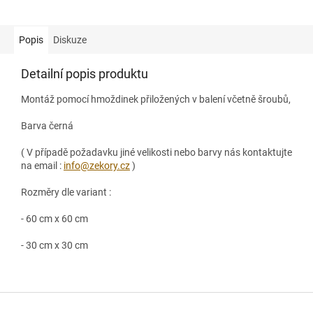
Popis
Diskuze
Detailní popis produktu
Montáž pomocí hmoždinek přiložených v balení včetně šroubů,
Barva černá
( V případě požadavku jiné velikosti nebo barvy nás kontaktujte
na email :
info@zekory.cz
)
Rozměry dle variant :
- 60 cm x 60 cm
- 30 cm x 30 cm
Z