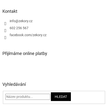
á
p
a
Kontakt
t
í
info
@
zekory.cz
602 256 567
facebook.com/zekory.cz
Přijímáme online platby
Vyhledávání
HLEDAT