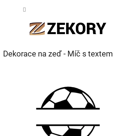
Přejít
NÁKUP
na
obsah
KOŠÍK
Dekorace na zeď - Míč s textem