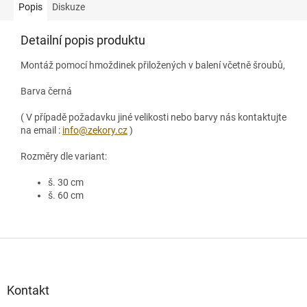
Popis
Diskuze
Detailní popis produktu
Montáž pomocí hmoždinek přiložených v balení včetně šroubů,
Barva černá
( V případě požadavku jiné velikosti nebo barvy nás kontaktujte
na email :
info@zekory.cz
)
Rozměry dle variant:
š. 30 cm
š. 60 cm
Z
á
p
a
Kontakt
t