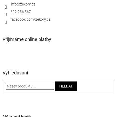
í
info
@
zekory.cz
602 256 567
facebook.com/zekory.cz
Přijímáme online platby
Vyhledávání
HLEDAT
Nákupní košík