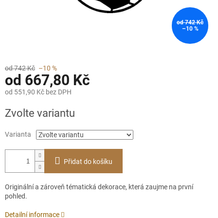
od 742 Kč
–10 %
od 742 Kč
–10 %
od
667,80 Kč
od
551,90 Kč
bez DPH
Měrná
Zvolte variantu
cena:
Varianta
Přidat do košíku
Originální a zároveň tématická dekorace, která zaujme na první
pohled.
Detailní informace