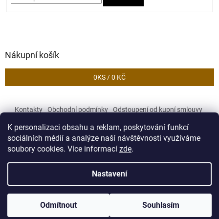
Nákupní košík
0
KS /
0 KČ
Kontakty
Obchodní podmínky
Odstoupení od kupní smlouvy
Podmínky ochrany osobních údajů
K personalizaci obsahu a reklam, poskytování funkcí
sociálních médií a analýze naší návštěvnosti využíváme
soubory cookies. Více informací
zde
.
Vytvořil Shoptet
Nastavení
Copyright 2026
Zekory
. Všechna práva vyhrazena.
Upravit
Odmítnout
Souhlasím
nastavení cookies