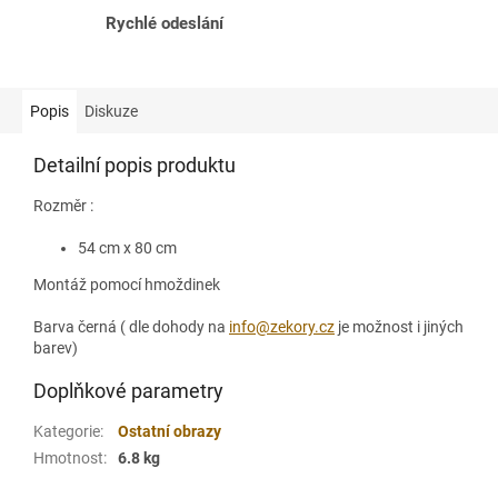
Rychlé odeslání
Popis
Diskuze
Detailní popis produktu
Rozměr :
54 cm x 80 cm
Montáž pomocí hmoždinek
Barva černá ( dle dohody na
info@zekory.cz
je možnost i jiných
barev)
Doplňkové parametry
Kategorie
:
Ostatní obrazy
Hmotnost
:
6.8 kg