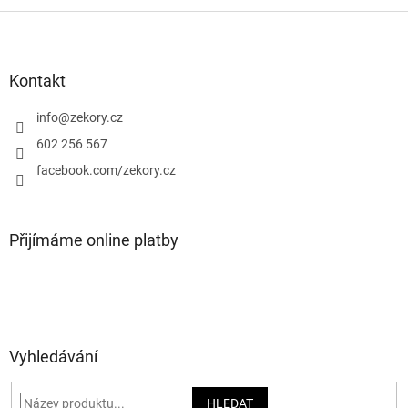
Z
á
p
a
Kontakt
t
í
info
@
zekory.cz
602 256 567
facebook.com/zekory.cz
Přijímáme online platby
Vyhledávání
HLEDAT