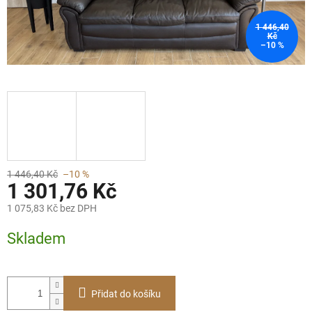
1 446,40
Kč
–10 %
1 446,40 Kč
–10 %
1 301,76 Kč
1 075,83 Kč bez DPH
Měrná
Skladem
cena:
Přidat do košíku