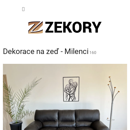
Přejít
NÁKUP
na
obsah
KOŠÍK
Dekorace na zeď - Milenci
160