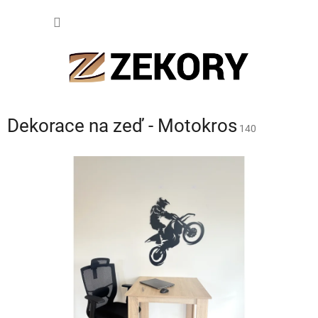
Přejít
NÁKUP
na
obsah
KOŠÍK
Dekorace na zeď - Motokros
140