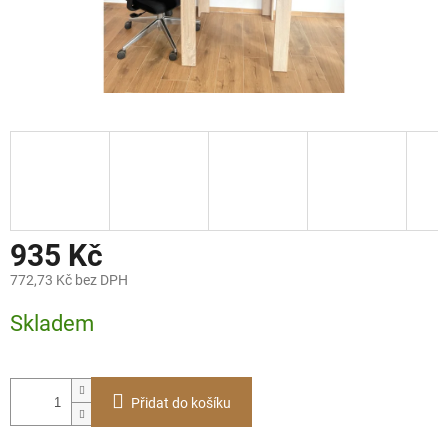
935 Kč
772,73 Kč bez DPH
Měrná
Skladem
cena:
Přidat do košíku