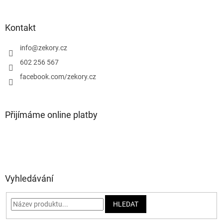
á
p
a
Kontakt
t
í
info
@
zekory.cz
602 256 567
facebook.com/zekory.cz
Přijímáme online platby
Vyhledávání
HLEDAT