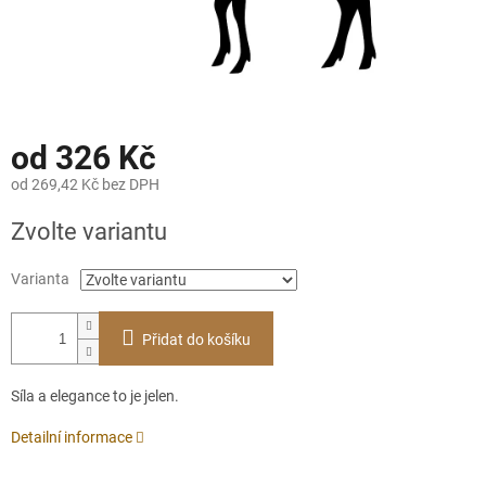
od
326 Kč
od
269,42 Kč
bez DPH
Měrná
Zvolte variantu
cena:
Varianta
Přidat do košíku
Síla a elegance to je jelen.
Detailní informace