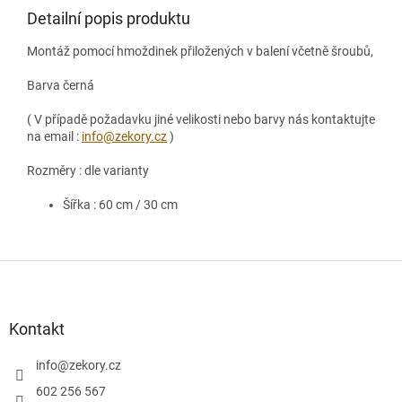
Detailní popis produktu
Montáž pomocí hmoždinek přiložených v balení včetně šroubů,
Barva černá
( V případě požadavku jiné velikosti nebo barvy nás kontaktujte
na email :
info@zekory.cz
)
Rozměry : dle varianty
Šířka : 60 cm / 30 cm
Z
á
p
a
Kontakt
t
í
info
@
zekory.cz
602 256 567