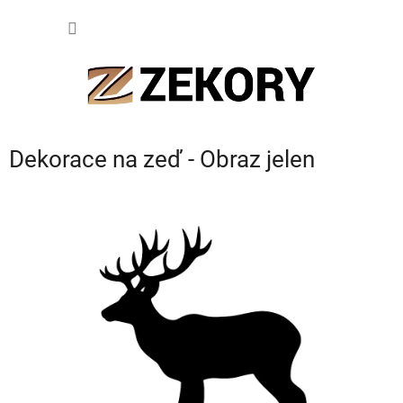
Přejít
NÁKUP
na
obsah
KOŠÍK
Dekorace na zeď - Obraz jelen